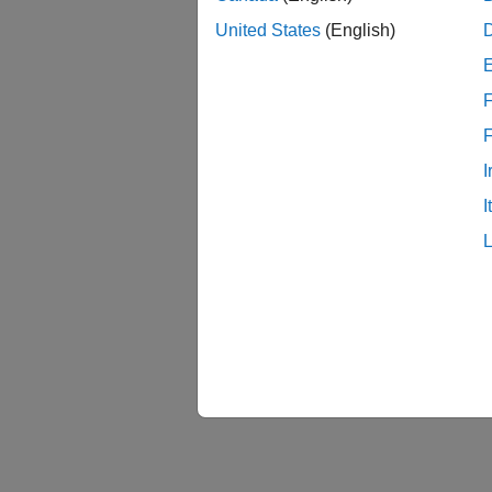
United States
(English)
F
I
I