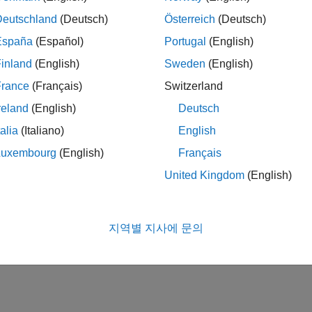
Deutschland
(Deutsch)
Österreich
(Deutsch)
España
(Español)
Portugal
(English)
inland
(English)
Sweden
(English)
France
(Français)
Switzerland
reland
(English)
Deutsch
talia
(Italiano)
English
Luxembourg
(English)
Français
United Kingdom
(English)
지역별 지사에 문의