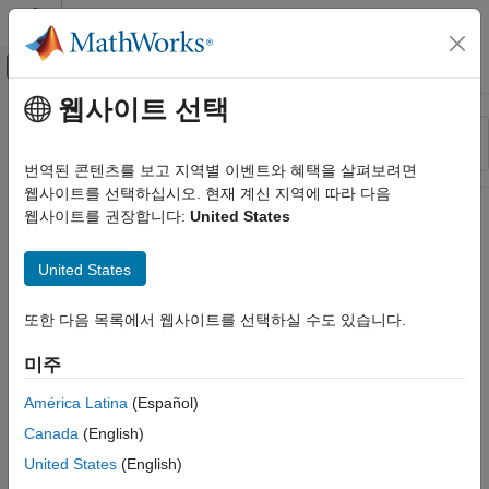
콘텐츠로 바로 가기
MATLAB 도움말 센터
오프캔버스 탐색 메뉴 토글
주요 콘텐츠
웹사이트 선택
리소스
정렬 기준
소스
번역된 콘텐츠를 보고 지역별 이벤트와 혜택을 살펴보려면
웹사이트를 선택하십시오. 현재 계신 지역에 따라 다음
상태
웹사이트를 권장합니다:
United States
United States
또한 다음 목록에서 웹사이트를 선택하실 수도 있습니다.
미주
América Latina
(Español)
Canada
(English)
United States
(English)