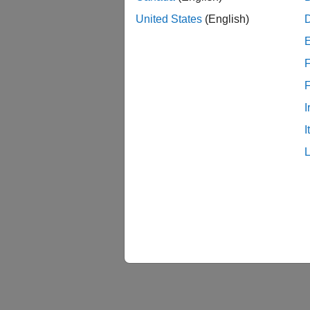
United States
(English)
F
I
I