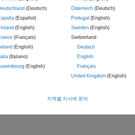
Deutschland
(Deutsch)
Österreich
(Deutsch)
España
(Español)
Portugal
(English)
inland
(English)
Sweden
(English)
France
(Français)
Switzerland
reland
(English)
Deutsch
talia
(Italiano)
English
Luxembourg
(English)
Français
United Kingdom
(English)
지역별 지사에 문의