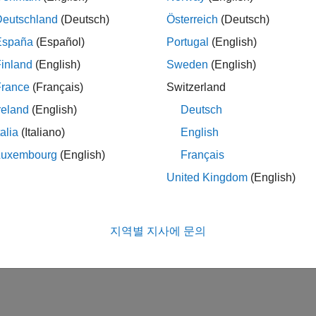
Deutschland
(Deutsch)
Österreich
(Deutsch)
España
(Español)
Portugal
(English)
inland
(English)
Sweden
(English)
France
(Français)
Switzerland
reland
(English)
Deutsch
talia
(Italiano)
English
Luxembourg
(English)
Français
United Kingdom
(English)
지역별 지사에 문의