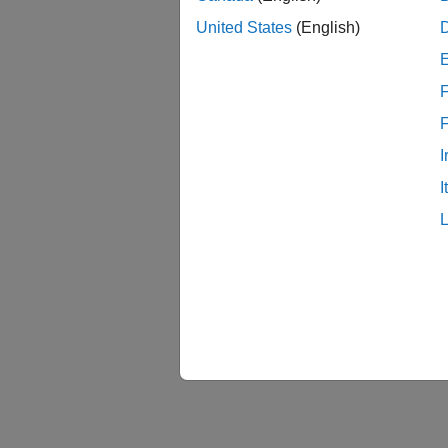
United States
(English)
F
I
I