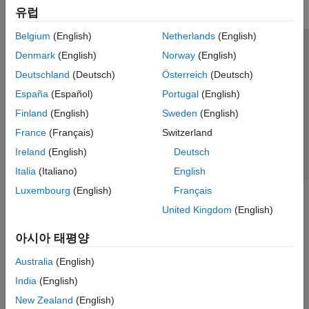
유럽
Belgium
(English)
Netherlands
(English)
신뢰 센터
등록 상표
개인정보 취급방침
불법 복제 방지
Denmark
(English)
Norway
(English)
애플리케이션 상태
문의하기
Deutschland
(Deutsch)
Österreich
(Deutsch)
© 1994-2026 The MathWorks, Inc.
España
(Español)
Portugal
(English)
Finland
(English)
Sweden
(English)
웹사이트 
France
(Français)
Switzerland
한국
Ireland
(English)
Deutsch
Italia
(Italiano)
English
Luxembourg
(English)
Français
United Kingdom
(English)
아시아 태평양
Australia
(English)
India
(English)
New Zealand
(English)