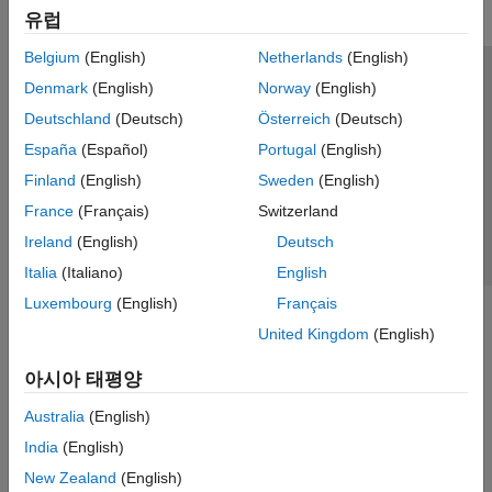
유럽
Belgium
(English)
Netherlands
(English)
신뢰 센터
등록 상표
개인정보 취급방침
불법 복제 방지
Denmark
(English)
Norway
(English)
애플리케이션 상태
문의하기
Deutschland
(Deutsch)
Österreich
(Deutsch)
© 1994-2026 The MathWorks, Inc.
España
(Español)
Portugal
(English)
Finland
(English)
Sweden
(English)
웹사이트 
France
(Français)
Switzerland
한국
Ireland
(English)
Deutsch
Italia
(Italiano)
English
Luxembourg
(English)
Français
United Kingdom
(English)
아시아 태평양
Australia
(English)
India
(English)
New Zealand
(English)