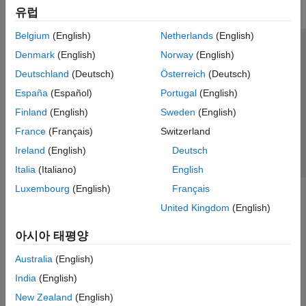
유럽
Belgium
(English)
Netherlands
(English)
신뢰 센터
등록 상표
개인정보 취급방침
불법 복제 방지
Denmark
(English)
Norway
(English)
애플리케이션 상태
문의하기
Deutschland
(Deutsch)
Österreich
(Deutsch)
© 1994-2026 The MathWorks, Inc.
España
(Español)
Portugal
(English)
Finland
(English)
Sweden
(English)
웹사이트 
France
(Français)
Switzerland
한국
Ireland
(English)
Deutsch
Italia
(Italiano)
English
Luxembourg
(English)
Français
United Kingdom
(English)
아시아 태평양
Australia
(English)
India
(English)
New Zealand
(English)