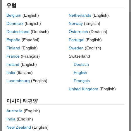
유럽
Belgium
(English)
Netherlands
(English)
신뢰 센터
등록 상표
개인정보 취급방침
불법 복제 방지
Denmark
(English)
Norway
(English)
애플리케이션 상태
문의하기
Deutschland
(Deutsch)
Österreich
(Deutsch)
© 1994-2026 The MathWorks, Inc.
España
(Español)
Portugal
(English)
Finland
(English)
Sweden
(English)
웹사이트 
France
(Français)
Switzerland
한국
Ireland
(English)
Deutsch
Italia
(Italiano)
English
Luxembourg
(English)
Français
United Kingdom
(English)
아시아 태평양
Australia
(English)
India
(English)
New Zealand
(English)