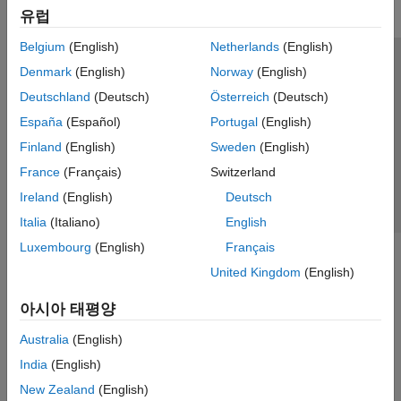
유럽
Belgium
(English)
Netherlands
(English)
신뢰 센터
등록 상표
개인정보 취급방침
불법 복제 방지
Denmark
(English)
Norway
(English)
애플리케이션 상태
문의하기
Deutschland
(Deutsch)
Österreich
(Deutsch)
© 1994-2026 The MathWorks, Inc.
España
(Español)
Portugal
(English)
Finland
(English)
Sweden
(English)
웹사이트 
France
(Français)
Switzerland
한국
Ireland
(English)
Deutsch
Italia
(Italiano)
English
Luxembourg
(English)
Français
United Kingdom
(English)
아시아 태평양
Australia
(English)
India
(English)
New Zealand
(English)