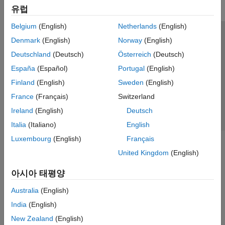
유럽
Belgium
(English)
Netherlands
(English)
신뢰 센터
등록 상표
개인정보 취급방침
불법 복제 방지
Denmark
(English)
Norway
(English)
애플리케이션 상태
문의하기
Deutschland
(Deutsch)
Österreich
(Deutsch)
© 1994-2026 The MathWorks, Inc.
España
(Español)
Portugal
(English)
Finland
(English)
Sweden
(English)
웹사이트 
France
(Français)
Switzerland
한국
Ireland
(English)
Deutsch
Italia
(Italiano)
English
Luxembourg
(English)
Français
United Kingdom
(English)
아시아 태평양
Australia
(English)
India
(English)
New Zealand
(English)