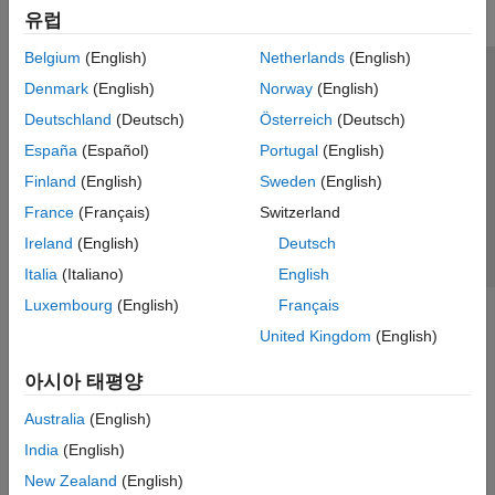
유럽
Belgium
(English)
Netherlands
(English)
신뢰 센터
등록 상표
개인정보 취급방침
불법 복제 방지
Denmark
(English)
Norway
(English)
애플리케이션 상태
문의하기
Deutschland
(Deutsch)
Österreich
(Deutsch)
© 1994-2026 The MathWorks, Inc.
España
(Español)
Portugal
(English)
Finland
(English)
Sweden
(English)
웹사이트 
France
(Français)
Switzerland
한국
Ireland
(English)
Deutsch
Italia
(Italiano)
English
Luxembourg
(English)
Français
United Kingdom
(English)
아시아 태평양
Australia
(English)
India
(English)
New Zealand
(English)