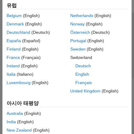
유럽
Belgium
(English)
Netherlands
(English)
신뢰 센터
등록 상표
개인정보 취급방침
불법 복제 방지
Denmark
(English)
Norway
(English)
애플리케이션 상태
문의하기
Deutschland
(Deutsch)
Österreich
(Deutsch)
© 1994-2026 The MathWorks, Inc.
España
(Español)
Portugal
(English)
Finland
(English)
Sweden
(English)
웹사이트 
France
(Français)
Switzerland
한국
Ireland
(English)
Deutsch
Italia
(Italiano)
English
Luxembourg
(English)
Français
United Kingdom
(English)
아시아 태평양
Australia
(English)
India
(English)
New Zealand
(English)