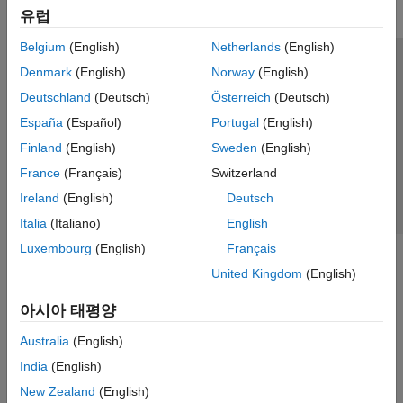
유럽
Belgium
(English)
Netherlands
(English)
신뢰 센터
등록 상표
개인정보 취급방침
불법 복제 방지
Denmark
(English)
Norway
(English)
애플리케이션 상태
문의하기
Deutschland
(Deutsch)
Österreich
(Deutsch)
© 1994-2026 The MathWorks, Inc.
España
(Español)
Portugal
(English)
Finland
(English)
Sweden
(English)
웹사이트 
France
(Français)
Switzerland
한국
Ireland
(English)
Deutsch
Italia
(Italiano)
English
Luxembourg
(English)
Français
United Kingdom
(English)
아시아 태평양
Australia
(English)
India
(English)
New Zealand
(English)