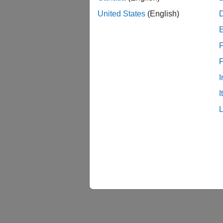
United States
(English)
F
I
I