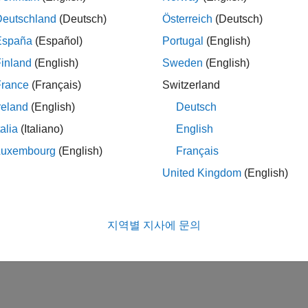
Deutschland
(Deutsch)
Österreich
(Deutsch)
España
(Español)
Portugal
(English)
inland
(English)
Sweden
(English)
France
(Français)
Switzerland
reland
(English)
Deutsch
talia
(Italiano)
English
Luxembourg
(English)
Français
United Kingdom
(English)
지역별 지사에 문의