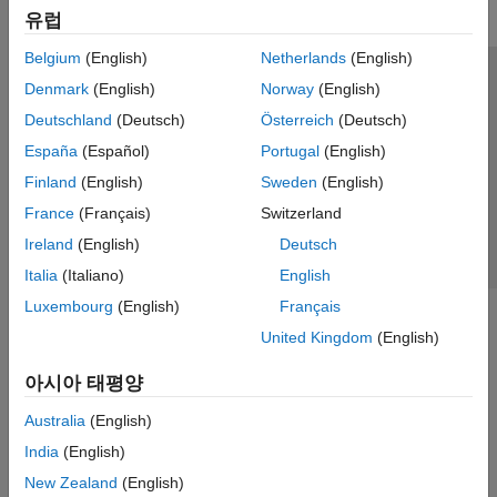
유럽
Belgium
(English)
Netherlands
(English)
신뢰 센터
등록 상표
개인정보 취급방침
불법 복제 방지
Denmark
(English)
Norway
(English)
애플리케이션 상태
문의하기
Deutschland
(Deutsch)
Österreich
(Deutsch)
© 1994-2026 The MathWorks, Inc.
España
(Español)
Portugal
(English)
Finland
(English)
Sweden
(English)
웹사이트 
France
(Français)
Switzerland
한국
Ireland
(English)
Deutsch
Italia
(Italiano)
English
Luxembourg
(English)
Français
United Kingdom
(English)
아시아 태평양
Australia
(English)
India
(English)
New Zealand
(English)