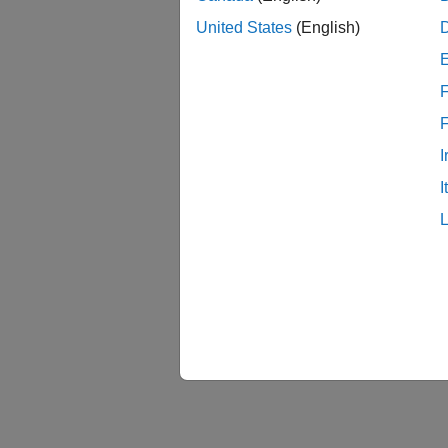
United States
(English)
F
I
I