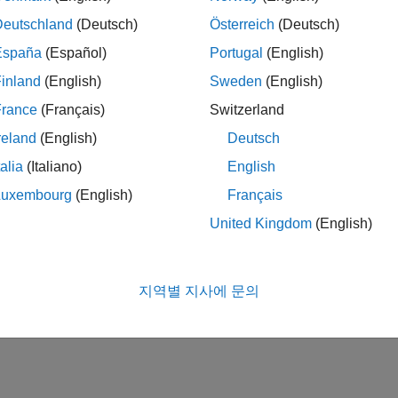
Deutschland
(Deutsch)
Österreich
(Deutsch)
España
(Español)
Portugal
(English)
inland
(English)
Sweden
(English)
France
(Français)
Switzerland
reland
(English)
Deutsch
talia
(Italiano)
English
Luxembourg
(English)
Français
United Kingdom
(English)
지역별 지사에 문의