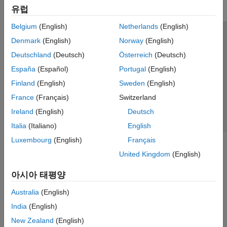
유럽
Belgium
(English)
Netherlands
(English)
신뢰 센터
등록 상표
개인정보 취급방침
불법 복제 방지
Denmark
(English)
Norway
(English)
애플리케이션 상태
문의하기
Deutschland
(Deutsch)
Österreich
(Deutsch)
© 1994-2026 The MathWorks, Inc.
España
(Español)
Portugal
(English)
Finland
(English)
Sweden
(English)
웹사이트 
France
(Français)
Switzerland
한국
Ireland
(English)
Deutsch
Italia
(Italiano)
English
Luxembourg
(English)
Français
United Kingdom
(English)
아시아 태평양
Australia
(English)
India
(English)
New Zealand
(English)