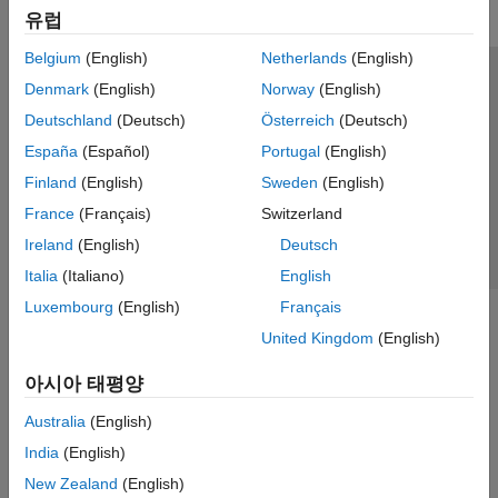
유럽
Belgium
(English)
Netherlands
(English)
신뢰 센터
등록 상표
개인정보 취급방침
불법 복제 방지
Denmark
(English)
Norway
(English)
애플리케이션 상태
문의하기
Deutschland
(Deutsch)
Österreich
(Deutsch)
© 1994-2026 The MathWorks, Inc.
España
(Español)
Portugal
(English)
Finland
(English)
Sweden
(English)
웹사이트 
France
(Français)
Switzerland
한국
Ireland
(English)
Deutsch
Italia
(Italiano)
English
Luxembourg
(English)
Français
United Kingdom
(English)
아시아 태평양
Australia
(English)
India
(English)
New Zealand
(English)