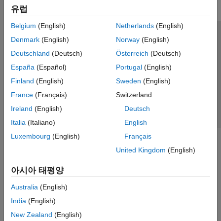
유럽
Belgium
(English)
Netherlands
(English)
신뢰 센터
등록 상표
개인정보 취급방침
불법 복제 방지
Denmark
(English)
Norway
(English)
애플리케이션 상태
문의하기
Deutschland
(Deutsch)
Österreich
(Deutsch)
© 1994-2026 The MathWorks, Inc.
España
(Español)
Portugal
(English)
Finland
(English)
Sweden
(English)
웹사이트 
France
(Français)
Switzerland
한국
Ireland
(English)
Deutsch
Italia
(Italiano)
English
Luxembourg
(English)
Français
United Kingdom
(English)
아시아 태평양
Australia
(English)
India
(English)
New Zealand
(English)