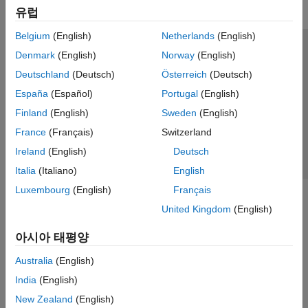
유럽
Belgium
(English)
Netherlands
(English)
신뢰 센터
등록 상표
개인정보 취급방침
불법 복제 방지
Denmark
(English)
Norway
(English)
애플리케이션 상태
문의하기
Deutschland
(Deutsch)
Österreich
(Deutsch)
© 1994-2026 The MathWorks, Inc.
España
(Español)
Portugal
(English)
Finland
(English)
Sweden
(English)
웹사이트 
France
(Français)
Switzerland
한국
Ireland
(English)
Deutsch
Italia
(Italiano)
English
Luxembourg
(English)
Français
United Kingdom
(English)
아시아 태평양
Australia
(English)
India
(English)
New Zealand
(English)