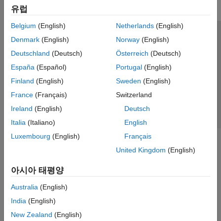
유럽
Belgium
(English)
Netherlands
(English)
신뢰 센터
등록 상표
개인정보 취급방침
불법 복제 방지
Denmark
(English)
Norway
(English)
애플리케이션 상태
문의하기
Deutschland
(Deutsch)
Österreich
(Deutsch)
© 1994-2026 The MathWorks, Inc.
España
(Español)
Portugal
(English)
Finland
(English)
Sweden
(English)
웹사이트 
France
(Français)
Switzerland
한국
Ireland
(English)
Deutsch
Italia
(Italiano)
English
Luxembourg
(English)
Français
United Kingdom
(English)
아시아 태평양
Australia
(English)
India
(English)
New Zealand
(English)