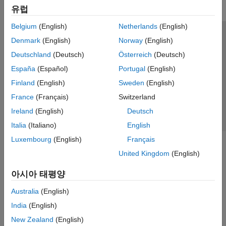
유럽
Belgium
(English)
Netherlands
(English)
신뢰 센터
등록 상표
개인정보 취급방침
불법 복제 방지
Denmark
(English)
Norway
(English)
애플리케이션 상태
문의하기
Deutschland
(Deutsch)
Österreich
(Deutsch)
© 1994-2026 The MathWorks, Inc.
España
(Español)
Portugal
(English)
Finland
(English)
Sweden
(English)
웹사이트 
France
(Français)
Switzerland
한국
Ireland
(English)
Deutsch
Italia
(Italiano)
English
Luxembourg
(English)
Français
United Kingdom
(English)
아시아 태평양
Australia
(English)
India
(English)
New Zealand
(English)