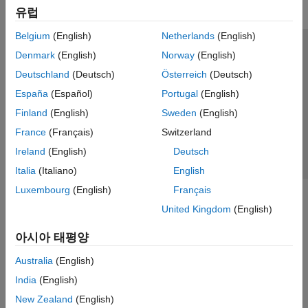
유럽
Belgium
(English)
Netherlands
(English)
신뢰 센터
등록 상표
개인정보 취급방침
불법 복제 방지
Denmark
(English)
Norway
(English)
애플리케이션 상태
문의하기
Deutschland
(Deutsch)
Österreich
(Deutsch)
© 1994-2026 The MathWorks, Inc.
España
(Español)
Portugal
(English)
Finland
(English)
Sweden
(English)
웹사이트 
France
(Français)
Switzerland
한국
Ireland
(English)
Deutsch
Italia
(Italiano)
English
Luxembourg
(English)
Français
United Kingdom
(English)
아시아 태평양
Australia
(English)
India
(English)
New Zealand
(English)