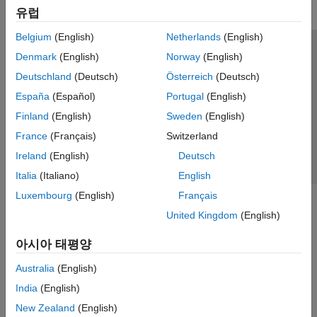
유럽
Belgium
(English)
Netherlands
(English)
신뢰 센터
등록 상표
개인정보 취급방침
불법 복제 방지
Denmark
(English)
Norway
(English)
애플리케이션 상태
문의하기
Deutschland
(Deutsch)
Österreich
(Deutsch)
© 1994-2026 The MathWorks, Inc.
España
(Español)
Portugal
(English)
Finland
(English)
Sweden
(English)
웹사이트 
France
(Français)
Switzerland
한국
Ireland
(English)
Deutsch
Italia
(Italiano)
English
Luxembourg
(English)
Français
United Kingdom
(English)
아시아 태평양
Australia
(English)
India
(English)
New Zealand
(English)