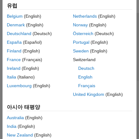
유럽
Belgium
(English)
Netherlands
(English)
신뢰 센터
등록 상표
개인정보 취급방침
불법 복제 방지
Denmark
(English)
Norway
(English)
애플리케이션 상태
문의하기
Deutschland
(Deutsch)
Österreich
(Deutsch)
© 1994-2026 The MathWorks, Inc.
España
(Español)
Portugal
(English)
Finland
(English)
Sweden
(English)
웹사이트 
France
(Français)
Switzerland
한국
Ireland
(English)
Deutsch
Italia
(Italiano)
English
Luxembourg
(English)
Français
United Kingdom
(English)
아시아 태평양
Australia
(English)
India
(English)
New Zealand
(English)