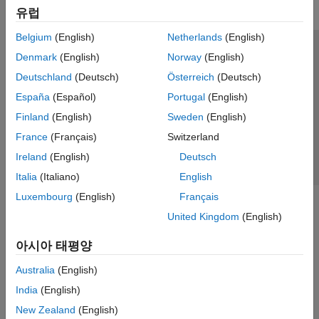
유럽
Belgium
(English)
Netherlands
(English)
신뢰 센터
등록 상표
개인정보 취급방침
불법 복제 방지
Denmark
(English)
Norway
(English)
애플리케이션 상태
문의하기
Deutschland
(Deutsch)
Österreich
(Deutsch)
© 1994-2026 The MathWorks, Inc.
España
(Español)
Portugal
(English)
Finland
(English)
Sweden
(English)
웹사이트 
France
(Français)
Switzerland
한국
Ireland
(English)
Deutsch
Italia
(Italiano)
English
Luxembourg
(English)
Français
United Kingdom
(English)
아시아 태평양
Australia
(English)
India
(English)
New Zealand
(English)