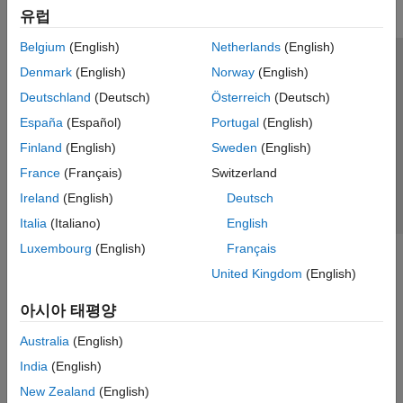
유럽
Belgium
(English)
Netherlands
(English)
신뢰 센터
등록 상표
개인정보 취급방침
불법 복제 방지
Denmark
(English)
Norway
(English)
애플리케이션 상태
문의하기
Deutschland
(Deutsch)
Österreich
(Deutsch)
© 1994-2026 The MathWorks, Inc.
España
(Español)
Portugal
(English)
Finland
(English)
Sweden
(English)
웹사이트 
France
(Français)
Switzerland
한국
Ireland
(English)
Deutsch
Italia
(Italiano)
English
Luxembourg
(English)
Français
United Kingdom
(English)
아시아 태평양
Australia
(English)
India
(English)
New Zealand
(English)