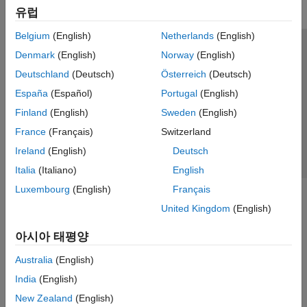
유럽
Belgium
(English)
Netherlands
(English)
신뢰 센터
등록 상표
개인정보 취급방침
불법 복제 방지
Denmark
(English)
Norway
(English)
애플리케이션 상태
문의하기
Deutschland
(Deutsch)
Österreich
(Deutsch)
© 1994-2026 The MathWorks, Inc.
España
(Español)
Portugal
(English)
Finland
(English)
Sweden
(English)
웹사이트 
France
(Français)
Switzerland
한국
Ireland
(English)
Deutsch
Italia
(Italiano)
English
Luxembourg
(English)
Français
United Kingdom
(English)
아시아 태평양
Australia
(English)
India
(English)
New Zealand
(English)