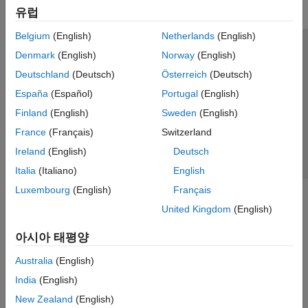
유럽
Belgium
(English)
Netherlands
(English)
신뢰 센터
등록 상표
개인정보 취급방침
불법 복제 방지
Denmark
(English)
Norway
(English)
애플리케이션 상태
문의하기
Deutschland
(Deutsch)
Österreich
(Deutsch)
© 1994-2026 The MathWorks, Inc.
España
(Español)
Portugal
(English)
Finland
(English)
Sweden
(English)
웹사이트 
France
(Français)
Switzerland
한국
Ireland
(English)
Deutsch
Italia
(Italiano)
English
Luxembourg
(English)
Français
United Kingdom
(English)
아시아 태평양
Australia
(English)
India
(English)
New Zealand
(English)