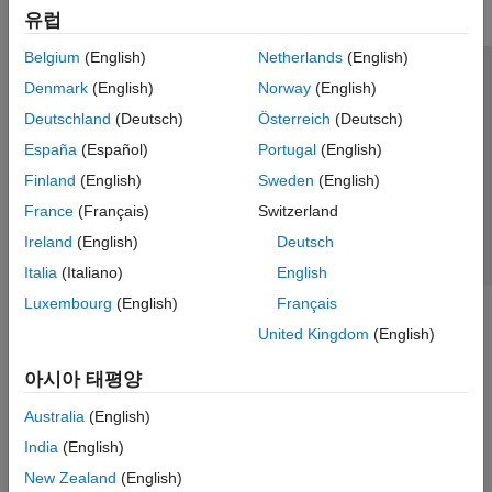
유럽
Belgium
(English)
Netherlands
(English)
신뢰 센터
등록 상표
개인정보 취급방침
불법 복제 방지
Denmark
(English)
Norway
(English)
애플리케이션 상태
문의하기
Deutschland
(Deutsch)
Österreich
(Deutsch)
© 1994-2026 The MathWorks, Inc.
España
(Español)
Portugal
(English)
Finland
(English)
Sweden
(English)
웹사이트 
France
(Français)
Switzerland
한국
Ireland
(English)
Deutsch
Italia
(Italiano)
English
Luxembourg
(English)
Français
United Kingdom
(English)
아시아 태평양
Australia
(English)
India
(English)
New Zealand
(English)