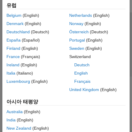
유럽
Belgium
(English)
Netherlands
(English)
신뢰 센터
등록 상표
개인정보 취급방침
불법 복제 방지
Denmark
(English)
Norway
(English)
애플리케이션 상태
문의하기
Deutschland
(Deutsch)
Österreich
(Deutsch)
© 1994-2026 The MathWorks, Inc.
España
(Español)
Portugal
(English)
Finland
(English)
Sweden
(English)
웹사이트 
France
(Français)
Switzerland
한국
Ireland
(English)
Deutsch
Italia
(Italiano)
English
Luxembourg
(English)
Français
United Kingdom
(English)
아시아 태평양
Australia
(English)
India
(English)
New Zealand
(English)