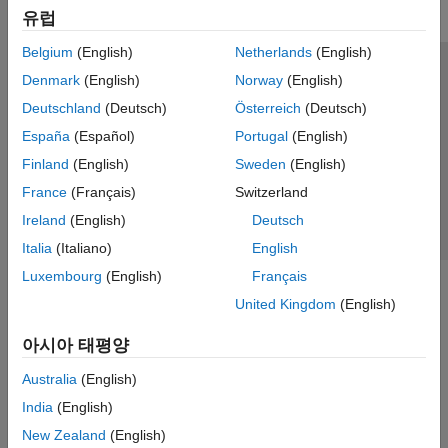
유럽
Belgium
(English)
Netherlands
(English)
신뢰 센터
등록 상표
개인정보 취급방침
불법 복제 방지
Denmark
(English)
Norway
(English)
애플리케이션 상태
문의하기
Deutschland
(Deutsch)
Österreich
(Deutsch)
© 1994-2026 The MathWorks, Inc.
España
(Español)
Portugal
(English)
Finland
(English)
Sweden
(English)
웹사이트 
France
(Français)
Switzerland
한국
Ireland
(English)
Deutsch
Italia
(Italiano)
English
Luxembourg
(English)
Français
United Kingdom
(English)
아시아 태평양
Australia
(English)
India
(English)
New Zealand
(English)