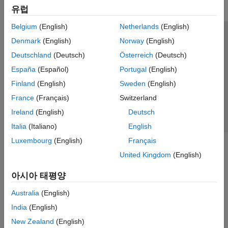
유럽
Belgium
(English)
Netherlands
(English)
신뢰 센터
등록 상표
개인정보 취급방침
불법 복제 방지
Denmark
(English)
Norway
(English)
애플리케이션 상태
문의하기
Deutschland
(Deutsch)
Österreich
(Deutsch)
© 1994-2026 The MathWorks, Inc.
España
(Español)
Portugal
(English)
Finland
(English)
Sweden
(English)
웹사이트 
France
(Français)
Switzerland
한국
Ireland
(English)
Deutsch
Italia
(Italiano)
English
Luxembourg
(English)
Français
United Kingdom
(English)
아시아 태평양
Australia
(English)
India
(English)
New Zealand
(English)