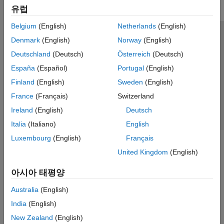
유럽
Belgium
(English)
Netherlands
(English)
신뢰 센터
등록 상표
개인정보 취급방침
불법 복제 방지
Denmark
(English)
Norway
(English)
애플리케이션 상태
문의하기
Deutschland
(Deutsch)
Österreich
(Deutsch)
© 1994-2026 The MathWorks, Inc.
España
(Español)
Portugal
(English)
Finland
(English)
Sweden
(English)
웹사이트 
France
(Français)
Switzerland
한국
Ireland
(English)
Deutsch
Italia
(Italiano)
English
Luxembourg
(English)
Français
United Kingdom
(English)
아시아 태평양
Australia
(English)
India
(English)
New Zealand
(English)