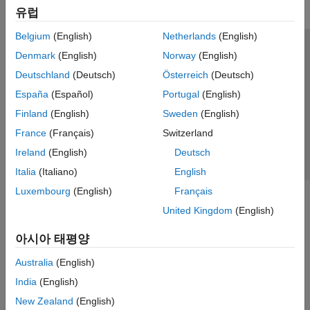
유럽
Belgium
(English)
Netherlands
(English)
신뢰 센터
등록 상표
개인정보 취급방침
불법 복제 방지
Denmark
(English)
Norway
(English)
애플리케이션 상태
문의하기
Deutschland
(Deutsch)
Österreich
(Deutsch)
© 1994-2026 The MathWorks, Inc.
España
(Español)
Portugal
(English)
Finland
(English)
Sweden
(English)
웹사이트 
France
(Français)
Switzerland
한국
Ireland
(English)
Deutsch
Italia
(Italiano)
English
Luxembourg
(English)
Français
United Kingdom
(English)
아시아 태평양
Australia
(English)
India
(English)
New Zealand
(English)