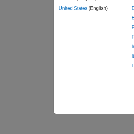
United States
(English)
F
I
I