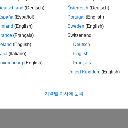
Deutschland
(Deutsch)
Österreich
(Deutsch)
España
(Español)
Portugal
(English)
inland
(English)
Sweden
(English)
France
(Français)
Switzerland
reland
(English)
Deutsch
talia
(Italiano)
English
Luxembourg
(English)
Français
United Kingdom
(English)
지역별 지사에 문의