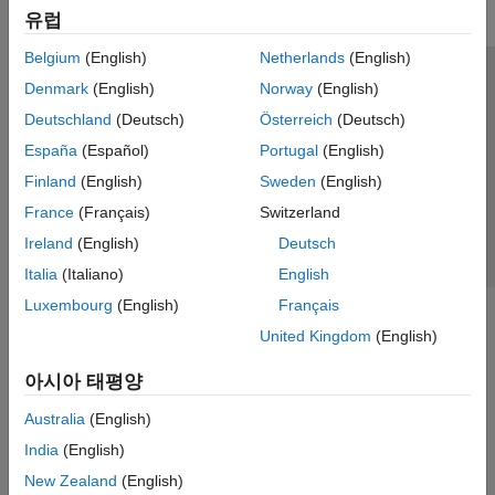
유럽
Belgium
(English)
Netherlands
(English)
신뢰 센터
등록 상표
개인정보 취급방침
불법 복제 방지
Denmark
(English)
Norway
(English)
애플리케이션 상태
문의하기
Deutschland
(Deutsch)
Österreich
(Deutsch)
© 1994-2026 The MathWorks, Inc.
España
(Español)
Portugal
(English)
Finland
(English)
Sweden
(English)
웹사이트 
France
(Français)
Switzerland
한국
Ireland
(English)
Deutsch
Italia
(Italiano)
English
Luxembourg
(English)
Français
United Kingdom
(English)
아시아 태평양
Australia
(English)
India
(English)
New Zealand
(English)