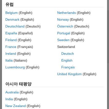
유럽
Belgium
(English)
Netherlands
(English)
신뢰 센터
등록 상표
개인정보 취급방침
불법 복제 방지
Denmark
(English)
Norway
(English)
애플리케이션 상태
문의하기
Deutschland
(Deutsch)
Österreich
(Deutsch)
© 1994-2026 The MathWorks, Inc.
España
(Español)
Portugal
(English)
Finland
(English)
Sweden
(English)
웹사이트 
France
(Français)
Switzerland
한국
Ireland
(English)
Deutsch
Italia
(Italiano)
English
Luxembourg
(English)
Français
United Kingdom
(English)
아시아 태평양
Australia
(English)
India
(English)
New Zealand
(English)