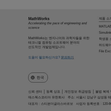
MathWorks
제품 소
Accelerating the pace of engineering and
MATLA
science
Simulin
MathWorks는 엔지니어와 과학자들을 위한
학생용 
테크니컬 컴퓨팅 소프트웨어 분야의
하드웨어
선도적인 개발업체입니다.
File Ex
도움이 필요하신가요?
문의하기
웹사이트 선택
한국
신뢰 센터
등록 상표
개인정보 취급방침
불법 복제
매스웍스코리아 유한회사
주소: 서울시 강남구 삼성동 테
대표자 : 스티븐더글라스바르보
사업자 등록번호 : 120-86