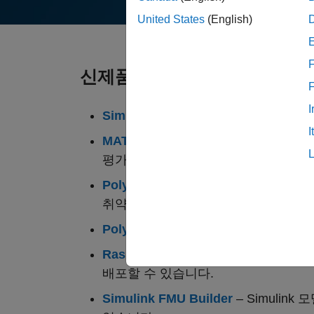
United States
(English)
F
신제품
I
Simulink Copilot
– Simulink에 
I
MATLAB Course Designer
– MATL
평가를 제작할 수 있습니다.
Polyspace as You Code
– 사용 중인
취약점을 식별할 수 있습니다.
Polyspace Copilot
– Polyspace
Raspberry Pi Blockset
– Raspbe
배포할 수 있습니다.
Simulink FMU Builder
– Simulin