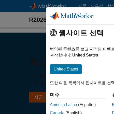
콘텐츠로 바로 가기
제품
솔루션
학
R2026a 릴리스 하이라이트 – MA
웹사이트 선택
번역된 콘텐츠를 보고 지역별 이벤
권장합니다:
United States
최신 기능 살펴보기
United States
최신 릴리스를 다운로드하면 MATLAB 및 Si
더욱 효과적으로 사용하실 수 있습니다.
또한 다음 목록에서 웹사이트를 선택
미주
지금 다운로드
América Latina
(Español)
Canada
(English)