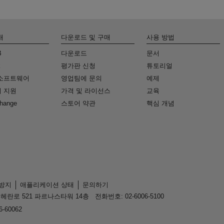
개
다운로드 및 구매
사용 방법
B
다운로드
문서
k
평가판 신청
튜토리얼
소프트웨어
영업팀에 문의
예제
 지원
가격 및 라이선스
교육
change
스토어 약관
핵심 개념
 방지
애플리케이션 상태
문의하기
헤란로 521 파르나스타워 14층
전화번호: 02-6006-5100
-60062