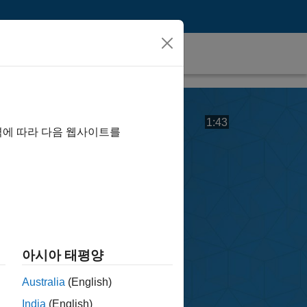
비
비디오 길이: 1:4
1:43
역에 따라 다음 웹사이트를
디
오
아시아 태평양
Australia
(English)
India
(English)