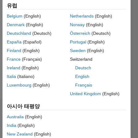
Followers:
유럽
0
Following:
Belgium
(English)
Netherlands
(English)
0
Denmark
(English)
Norway
(English)
Deutschland
(Deutsch)
Österreich
(Deutsch)
Follow
España
(Español)
Portugal
(English)
Finland
(English)
Sweden
(English)
메시지
Software
France
(Français)
Switzerland
engineer
Ireland
(English)
Deutsch
for 30
Italia
(Italiano)
English
years,
mainly on
Luxembourg
(English)
Français
더
Unix,
United Kingdom
(English)
보기
Solaris &
Linux.
아시아 태평양
배지
Australia
(English)
Mark
India
(English)
Thomas's
배지
New Zealand
(English)