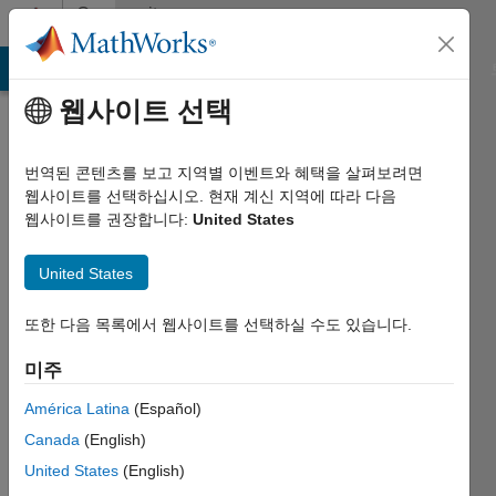
콘텐츠로 바로 가기
Community
Profile
MATLAB Answers
File Exchange
Cody
AI Chat Playground
웹사이트 선택
번역된 콘텐츠를 보고 지역별 이벤트와 혜택을 살펴보려면
웹사이트를 선택하십시오. 현재 계신 지역에 따라 다음
웹사이트를 권장합니다:
United States
Mark
United States
Thomas
Last
또한 다음 목록에서 웹사이트를 선택하실 수도 있습니다.
seen:
대략 1년
미주
전
América Latina
(Español)
|
2018년부터
Canada
(English)
활동
United States
(English)