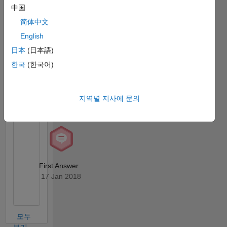
中国
MATLAB
简体中文
Answers
모두
배지
English
日本
(日本語)
한국
(한국어)
지역별 지사에 문의
Thankful Level 1
05 Dec 2022
First Answer
17 Jan 2018
모두
보기