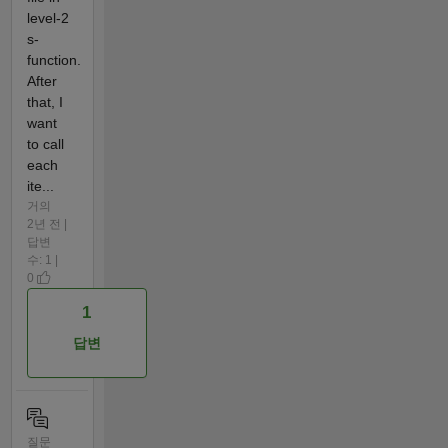
level-2
s-
function.
After
that, I
want
to call
each
ite...
거의
2년 전 |
답변
수: 1 |
0
1
답변
질문