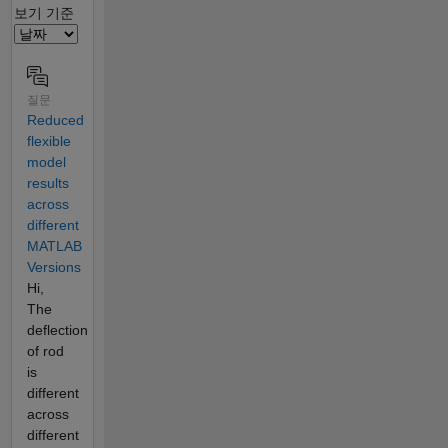
Filter2
보기 기준
질문
Reduced
flexible
model
results
across
different
MATLAB
Versions
Hi,
The
deflection
of rod
is
different
across
different