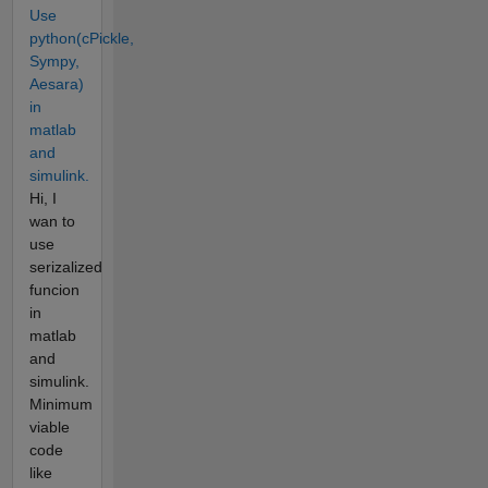
Use
python(cPickle,
Sympy,
Aesara)
in
matlab
and
simulink.
Hi, I
wan to
use
serizalized
funcion
in
matlab
and
simulink.
Minimum
viable
code
like