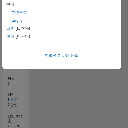
1
中国
简体中文
English
0
01/23
06/23
11/23
04/24
09/24
02/25
07/25
12/25
05/26
07/23
01/24
07/24
01/25
01/26
07/26
L
日本
(日本語)
타임라인
한국
(한국어)
순위
지역별 지사에 문의
180,630
of
302,028
평판
0
참여
6
질문
0
답변
답변 채택
83.33%