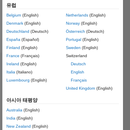
Followers:
유럽
0
Following:
Belgium
(English)
Netherlands
(English)
0
Denmark
(English)
Norway
(English)
Deutschland
(Deutsch)
Österreich
(Deutsch)
Follow
España
(Español)
Portugal
(English)
Finland
(English)
Sweden
(English)
France
(Français)
Switzerland
대시보드
Ireland
(English)
Deutsch
Italia
(Italiano)
English
통계
Luxembourg
(English)
Français
M…
United Kingdom
(English)
아시아 태평양
-2
-1
4
3
Australia
(English)
2
India
(English)
참여
L
New Zealand
(English)