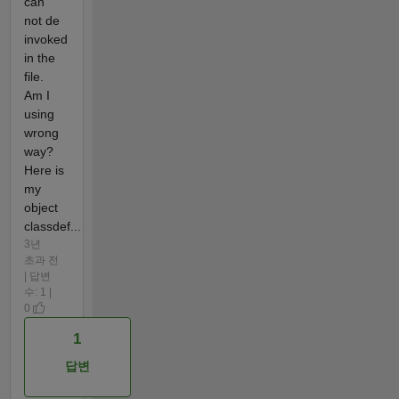
can
not de
invoked
in the
file.
Am I
using
wrong
way?
Here is
my
object
classdef...
3년
초과 전
| 답변
수: 1 |
0
1
답변