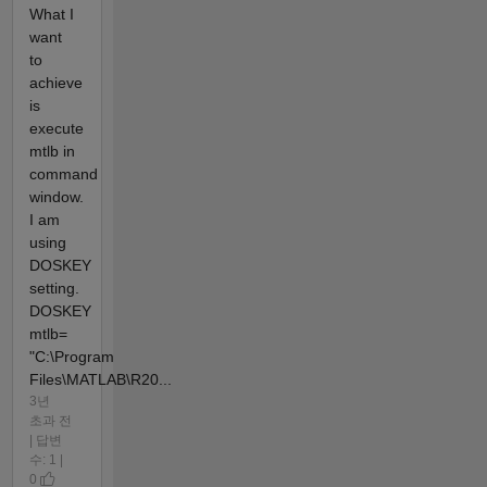
What I
want
to
achieve
is
execute
mtlb in
command
window.
I am
using
DOSKEY
setting.
DOSKEY
mtlb=
"C:\Program
Files\MATLAB\R20...
3년
초과 전
| 답변
수: 1 |
0