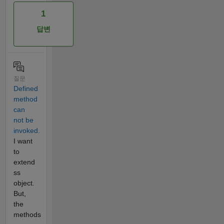
1
답변
질문
Defined
method
can
not be
invoked.
I want
to
extend
ss
object.
But,
the
methods