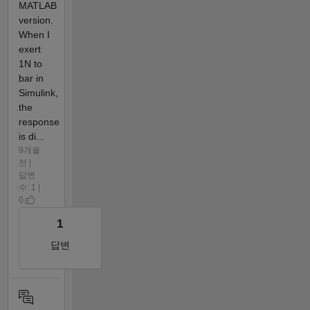
MATLAB
version.
When I
exert
1N to
bar in
Simulink,
the
response
is di...
9개월
전 |
답변
수: 1 |
0
1
답변