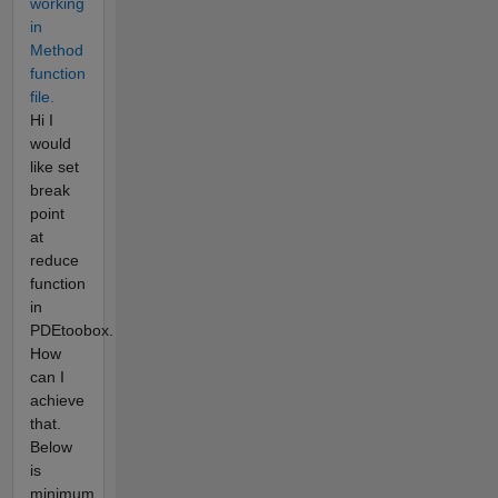
working
in
Method
function
file.
Hi I
would
like set
break
point
at
reduce
function
in
PDEtoobox.
How
can I
achieve
that.
Below
is
minimum