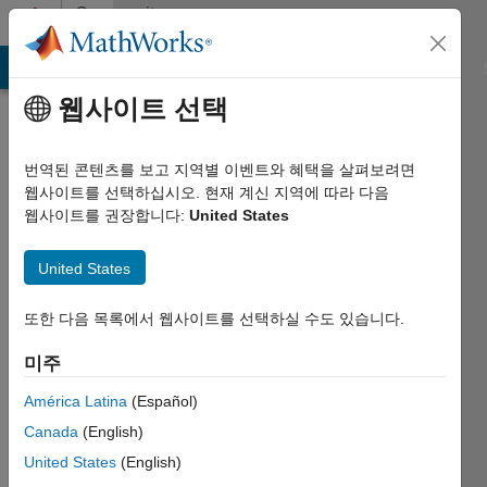
콘텐츠로 바로 가기
Community
Profile
MATLAB Answers
File Exchange
Cody
AI Chat Playground
웹사이트 선택
번역된 콘텐츠를 보고 지역별 이벤트와 혜택을 살펴보려면
웹사이트를 선택하십시오. 현재 계신 지역에 따라 다음
웹사이트를 권장합니다:
United States
younghwa
United States
park
Last
또한 다음 목록에서 웹사이트를 선택하실 수도 있습니다.
seen:
대략
미주
1개월 전
América Latina
(Español)
|
2023년부터
Canada
(English)
활동
United States
(English)