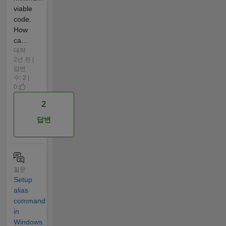
viable
code.
How
ca...
대략
2년 전 |
답변
수: 2 |
0
2
답변
질문
Setup
alias
command
in
Windows.