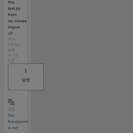
this
test.py
from
six.moves
import
cP...
거의
2년 전 |
답변
수: 1 |
0
1
답변
질문
Set
breakpoint
is not