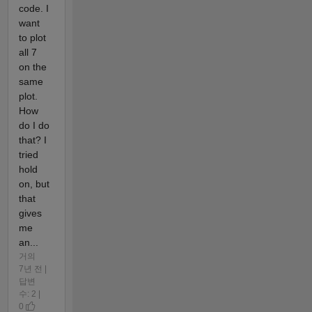
code. I
want
to plot
all 7
on the
same
plot.
How
do I do
that? I
tried
hold
on, but
that
gives
me
an...
거의
7년 전 |
답변
수: 2 |
0