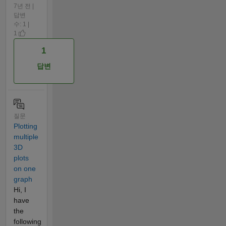
7년 전 |
답변
수: 1 |
1
1
답변
질문
Plotting
multiple
3D
plots
on one
graph
Hi, I
have
the
following