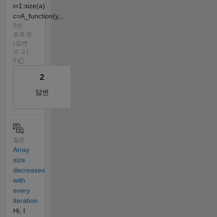
i=1:size(a)
c=A_function(y,...
5년
초과 전
| 답변
수: 2 |
0
2
답변
질문
Array
size
decreases
with
every
iteration
Hi, I