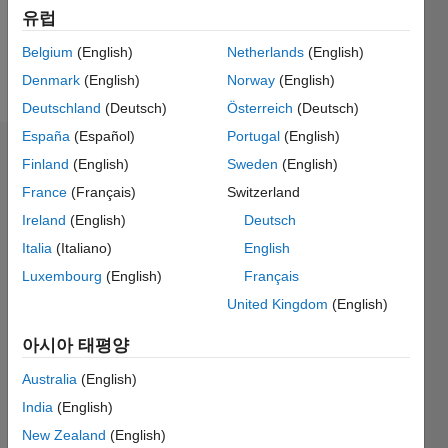
0
유럽
Belgium
(English)
Netherlands
(English)
Follow
Denmark
(English)
Norway
(English)
Deutschland
(Deutsch)
Österreich
(Deutsch)
España
(Español)
Portugal
(English)
대시보드
Finland
(English)
Sweden
(English)
France
(Français)
Switzerland
통계
Ireland
(English)
Deutsch
M…
Italia
(Italiano)
English
Luxembourg
(English)
Français
-2
-1
6
5
United Kingdom
(English)
4
아시아 태평양
3
참여
L
Australia
(English)
2
India
(English)
1
New Zealand
(English)