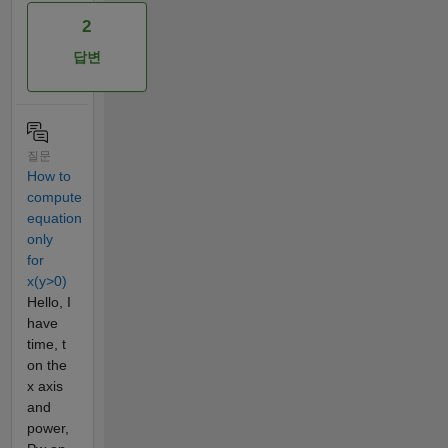
2
답변
질문
How to
compute
equation
only
for
x(y>0)
Hello, I
have
time, t
on the
x axis
and
power,