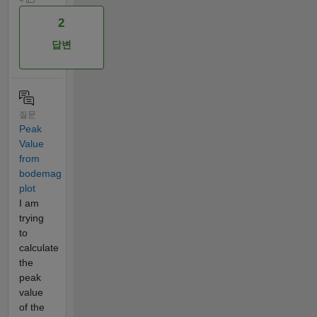
2
답변
질문
Peak
Value
from
bodemag
plot
I am
trying
to
calculate
the
peak
value
of the