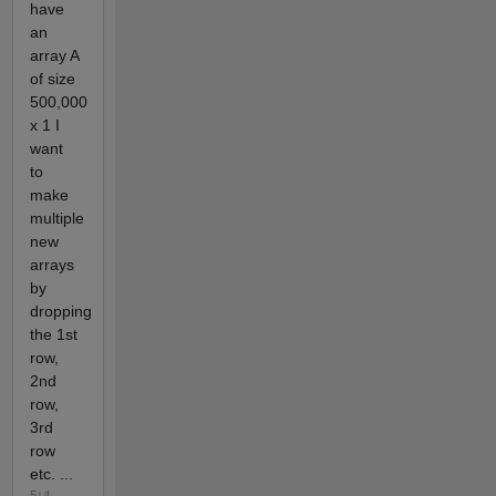
have
an
array A
of size
500,000
x 1 I
want
to
make
multiple
new
arrays
by
dropping
the 1st
row,
2nd
row,
3rd
row
etc. ...
5년