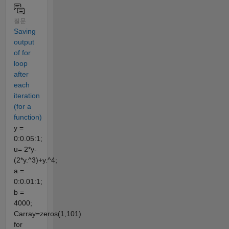
질문
Saving
output
of for
loop
after
each
iteration
(for a
function)
y =
0:0.05:1;
u= 2*y-
(2*y.^3)+y.^4;
a =
0:0.01:1;
b =
4000;
Carray=zeros(1,101)
for