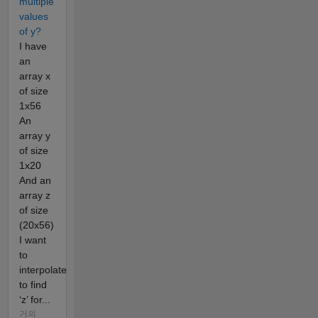
multiple
values
of y?
I have
an
array x
of size
1x56
An
array y
of size
1x20
And an
array z
of size
(20x56)
I want
to
interpolate
to find
‘z’ for...
거의