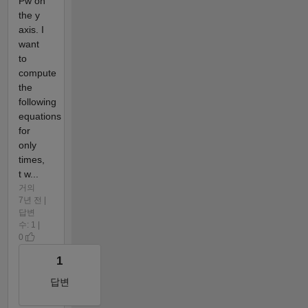
Pw on
the y
axis. I
want
to
compute
the
following
equations
for
only
times,
t w...
거의
7년 전 |
답변
수: 1 |
0
1
답변