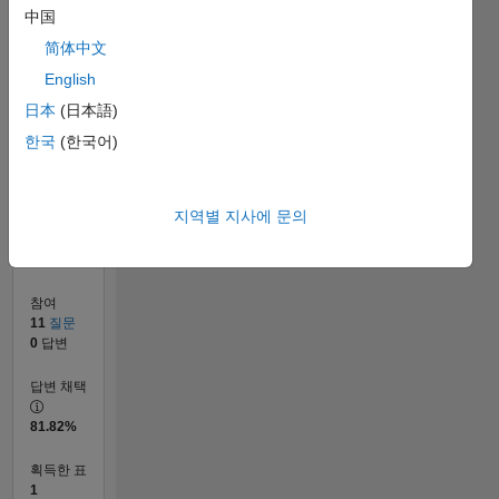
0
中国
09/19
06/20
03/21
12/21
09/22
06/23
03/24
12/24
09/25
06/26
07/20
05/21
03/22
01/23
11/23
09/24
07/25
05/26
09/20
09/21
09/23
L
简体中文
타임라인
English
日本
(日本語)
순위
한국
(한국어)
29,145
of
302,031
지역별 지사에 문의
평판
1
참여
11
질문
0
답변
답변 채택
81.82%
획득한 표
1