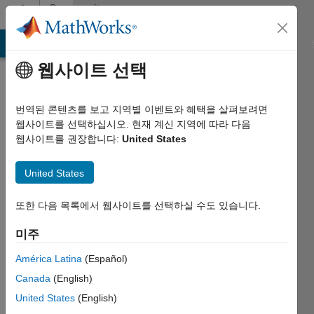
콘텐츠로 바로 가기
Community
Profile
MATLAB Answers
File Exchange
Cody
AI Chat Playground
웹사이트 선택
번역된 콘텐츠를 보고 지역별 이벤트와 혜택을 살펴보려면
웹사이트를 선택하십시오. 현재 계신 지역에 따라 다음
웹사이트를 권장합니다:
United States
JD
United States
Last
seen: 5년
초과 전
또한 다음 목록에서 웹사이트를 선택하실 수도 있습니다.
|
미주
2019년부터
활동
América Latina
(Español)
Canada
(English)
Followers:
0
United States
(English)
Following: