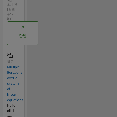
초과 전
| 답변
수: 2 |
0
2
답변
질문
Multiple
Iterations
over a
system
of
linear
equations
Hello
all. I
am