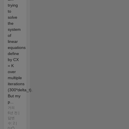
trying
to
solve
the
system
of
linear
equations
define
by CX
= K
over
multiple
iterations
(300*delta_t).
But my
p...
거의
6년 전 |
답변
수: 2 |
0