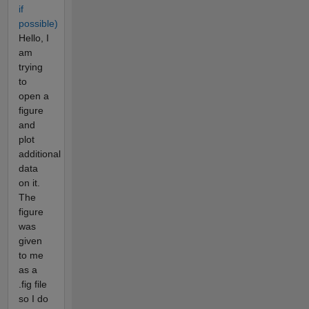
if
possible)
Hello, I
am
trying
to
open a
figure
and
plot
additional
data
on it.
The
figure
was
given
to me
as a
.fig file
so I do