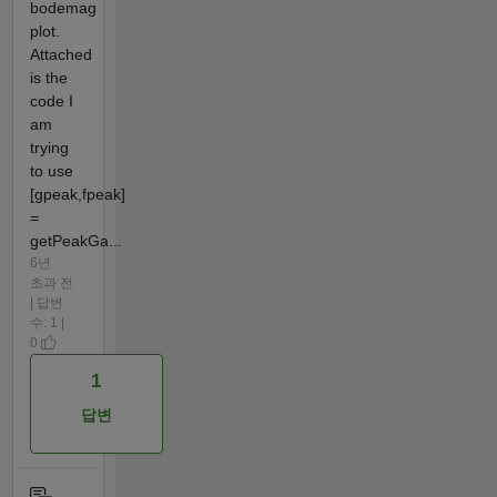
bodemag
plot.
Attached
is the
code I
am
trying
to use
[gpeak,fpeak]
=
getPeakGa...
6년
초과 전
| 답변
수: 1 |
0
1
답변