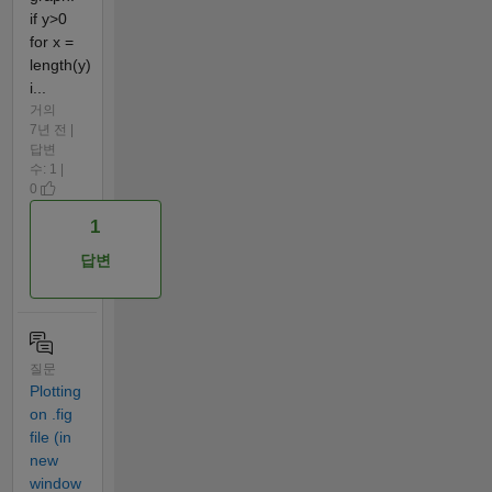
if y>0
for x =
length(y)
i...
거의
7년 전 |
답변
수: 1 |
0
1
답변
질문
Plotting
on .fig
file (in
new
window