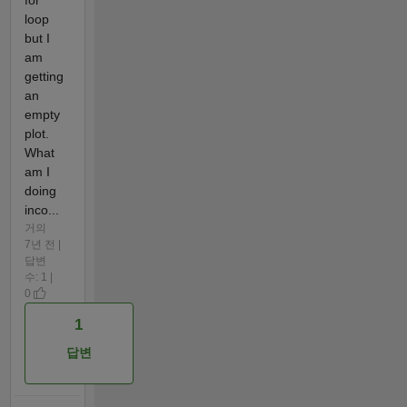
loop
but I
am
getting
an
empty
plot.
What
am I
doing
inco...
거의
7년 전 |
답변
수: 1 |
0
1
답변