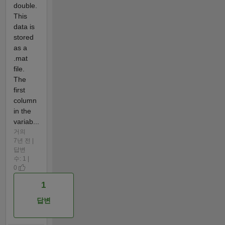
double.
This
data is
stored
as a
.mat
file.
The
first
column
in the
variab...
거의
7년 전 |
답변
수: 1 |
0
1
답변