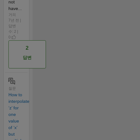
not
have...
거의
7년 전 |
답변
수: 2 |
0
2
답변
질문
How to
interpolate
‘z’ for
one
value
of ‘x’
but