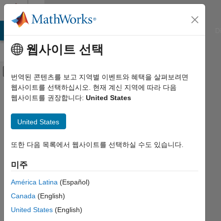
콘텐츠로 바로 가기
Cody
ATLAB Answers
File Exchange
Cody
AI Chat Playground
D
웹사이트 선택
오프캔버스 탐색 메뉴 토글
주요 콘텐츠
Problems
번역된 콘텐츠를 보고 지역별 이벤트와 혜택을 살펴보려면
웹사이트를 선택하십시오. 현재 계신 지역에 따라 다음
Difficulty Rating
웹사이트를 권장합니다:
United States
Medium
4
Search Cody Problems
United States
Problem Groups
Combinatorics III
1
Search
또한 다음 목록에서 웹사이트를 선택하실 수도 있습니다.
Number Manipulation IV
1
미주
Sort by:
América Latina
(Español)
Canada
(English)
4
United States
(English)
results