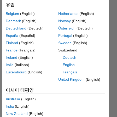
for
유럽
"tag:"combination"
difficulty_rating_bin:medium"
Belgium
(English)
Netherlands
(English)
found
Denmark
(English)
Norway
(English)
in
Problems
Deutschland
(Deutsch)
Österreich
(Deutsch)
España
(Español)
Portugal
(English)
Problem Title
Likes
Solvers
Difficulty
Finland
(English)
Sweden
(English)
Problem
0
12
France
(Français)
Switzerland
60927. Pairs
with Given
Ireland
(English)
Deutsch
Sum
Italia
(Italiano)
English
Luxembourg
(English)
Français
Created by:
Asif
Newaz
United Kingdom
(English)
Tags
matrix
,
아시아 태평양
combination
Australia
(English)
Problem
1
30
India
(English)
42790. Full
New Zealand
(English)
combinations