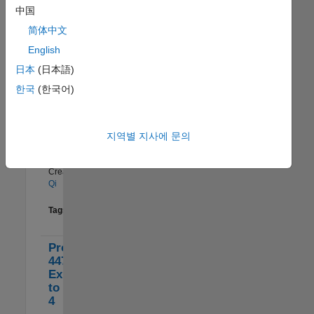
中国
Created by:
Peng
简体中文
Liu
English
Tags
combination
,
日本
(日本語)
ff2n
,
fullfact
한국
(한국어)
Problem
1
8
45782.
지역별 지사에 문의
Upstairs!
Created by:
Binbin
Qi
Tags
combination
Problem
5
49
44705.
Expand 10^n
to Powers of
4