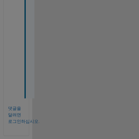
n
d 
a
l
l 
t
o
g
e
t
h
e
r
.
댓글을
달려면
로그인하십시오.