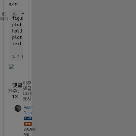
axis:
figure
테마
plot(x,y,
'b.'
)
hold 
on
plot([edges;edges],[0,1],
'k'
)
text(edges+binWidth/2, ones(size(edges)), strsplit(
'VerticalAlignment'
, 
'Bottom'
, 
'HorizontalAlign
% * binMean must be a row vector
이전
댓글
댓글
수:
11개
13
표시
Adam
Danz
2019년
5월