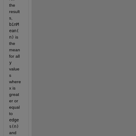
the 
result
s, 
binM
ean(
n)
 is 
the 
mean 
for all 
y
value
s 
where 
x is 
great
er or 
equal 
to 
edge
s(n)
and 