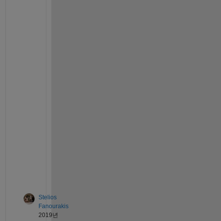
w
h
a
t 
y
o
u
r 
i
n
p
u
t
s 
a
r
e
.
Stelios
Fanourakis
2019년