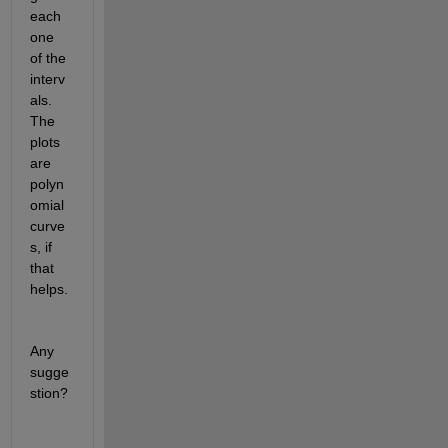
each 
one 
of the 
interv
als. 
The 
plots 
are 
polyn
omial 
curve
s, if 
that 
helps. 
Any 
sugge
stion?