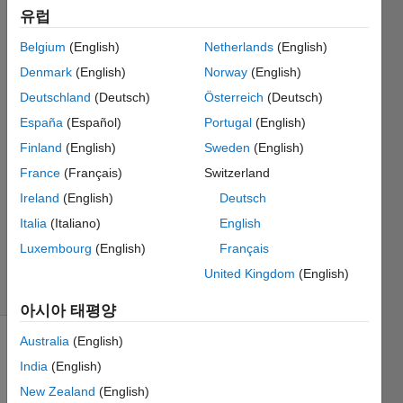
유럽
axis?
Belgium
(English)
Netherlands
(English)
Stelios
Denmark
(English)
Norway
(English)
Fanourakis
Deutschland
(Deutsch)
Österreich
(Deutsch)
2019 5월
España
(Español)
Portugal
(English)
13
Finland
(English)
Sweden
(English)
1 답변
답변
France
(Français)
Switzerland
채택됨
Ireland
(English)
Deutsch
업데이트
Italia
(Italiano)
English
시간: 2019
Luxembourg
(English)
Français
5월 20
조회 수:
United Kingdom
(English)
30 (30일)
아시아 태평양
Australia
(English)
이전 댓글
India
(English)
표시
New Zealand
(English)