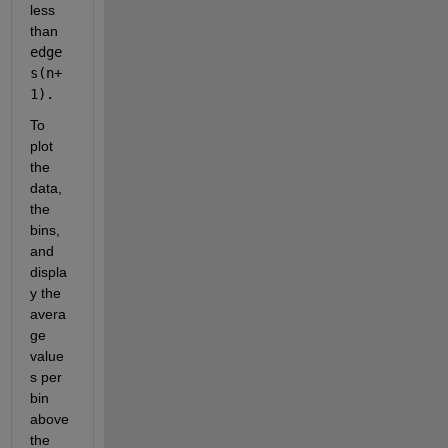
less 
than 
edge
s(n+
1). 
To 
plot 
the 
data, 
the 
bins, 
and 
displa
y the 
avera
ge 
value
s per 
bin 
above 
the 