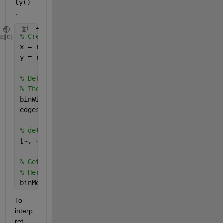
ly()
.  
% Create fake data
테마
x = randi(1000,1,1000);   
%doesn't have to be sorte
y = rand(size(x)); 
% Define the edges of your x data 
% There's lots of ways to do this - this is just 1 
binWidth = 100;      
%how wide is each bin?
edges = min(x) : binWidth : max(x); 
% determine which bin each x element is in
[~, ~, hbin] = histcounts(x,[edges,inf]);
% Get mean of y within each bin
% Here I ignore NaN values, too. 
binMean = splitapply(@(x)mean(x,
'omitna'
),y,hbin); 
To 
interp
ret 