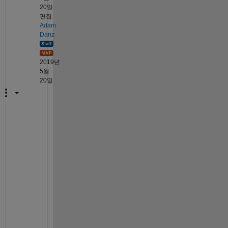
20일
편집:
Adam
Danz
2019년
5월
20일
G
l
a
d 
I 
c
o
u
l
d 