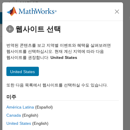
콘텐츠로 바로 가기
MATLAB
Answers
MATLAB Answers
File Exchange
Cody
AI Chat Playground
웹사이트 선택
번역된 콘텐츠를 보고 지역별 이벤트와 혜택을 살펴보려면
How can
웹사이트를 선택하십시오. 현재 계신 지역에 따라 다음
웹사이트를 권장합니다:
United States
I
estimate
United States
the
average
또한 다음 목록에서 웹사이트를 선택하실 수도 있습니다.
for each
미주
one of
América Latina
(Español)
the
Canada
(English)
intervals
United States
(English)
in an x