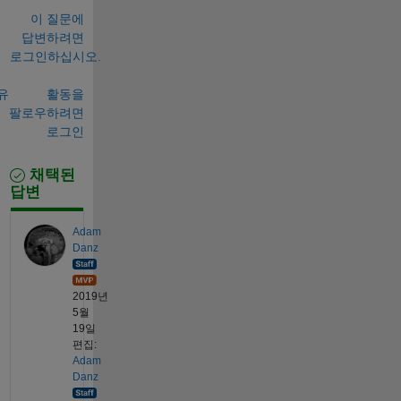
이 질문에
답변하려면
로그인하십시오.
유
활동을
팔로우하려면
로그인
채택된
답변
Adam
Danz
2019년
5월
19일
편집:
Adam
Danz