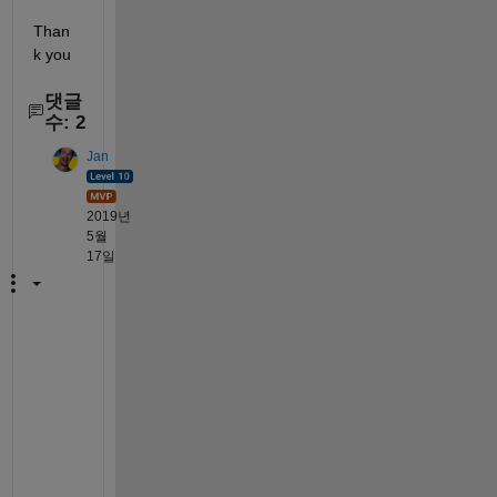
Than
k you
댓글
수: 2
Jan
2019년
5월
17일
T
h
e 
q
u
e
s