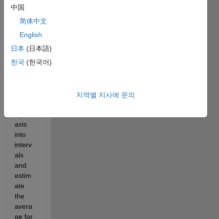
中国
简体中文
Hi
English
日本
(日本語)
I 
한국
(한국어)
need 
a 
meth
od to 
지역별 지사에 문의
split 
my x 
axis 
into 
interv
als 
and 
estim
ate 
the 
avera
ge for 