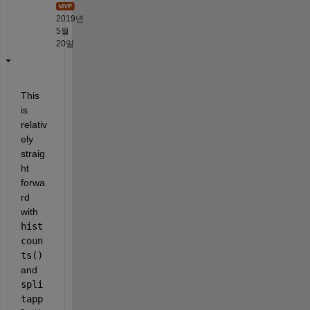
2019년
5월
20일
This 
is 
relativ
ely 
straig
ht 
forwa
rd 
with 
hist
coun
ts()
and 
spli
tapp