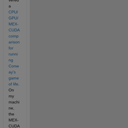
vered 
a
CPU/
GPU/
MEX-
CUDA 
comp
arison 
for 
runni
ng 
Conw
ay's 
game 
of life
. 
On 
my 
machi
ne, 
the 
MEX-
CUDA 