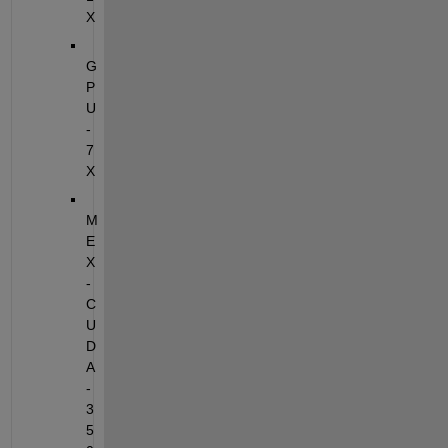
X
G
P
U 
- 
7
X
M
E
X
-
C
U
D
A 
- 
3
5