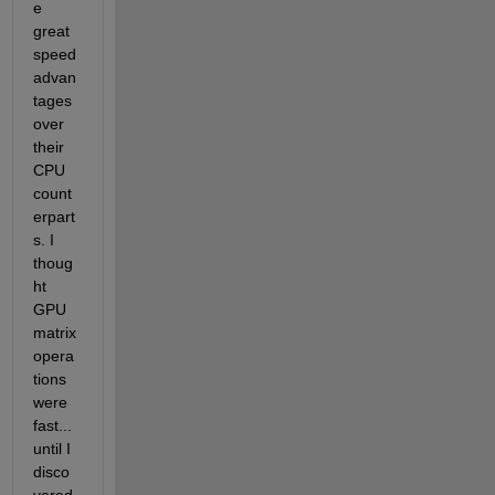
e 
great 
speed 
advan
tages 
over 
their 
CPU 
count
erpart
s. I 
thoug
ht 
GPU 
matrix 
opera
tions 
were 
fast...
until I 
disco