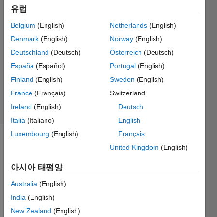
유럽
2018 6월
23
Belgium
(English)
Netherlands
(English)
1 답변
Denmark
(English)
Norway
(English)
답변
Deutschland
(Deutsch)
Österreich
(Deutsch)
채택됨
España
(Español)
Portugal
(English)
업데이트
시간: 2018
Finland
(English)
Sweden
(English)
6월 28
France
(Français)
Switzerland
조회 수: 7
Ireland
(English)
Deutsch
(30일)
Italia
(Italiano)
English
Luxembourg
(English)
Français
United Kingdom
(English)
아시아 태평양
Australia
(English)
Hello 
India
(English)
all, I 
New Zealand
(English)
curre