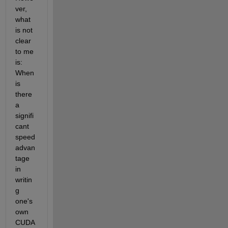
ver, 
what 
is not 
clear 
to me 
is: 
When 
is 
there 
a 
signifi
cant 
speed 
advan
tage 
in 
writin
g 
one's 
own 
CUDA 