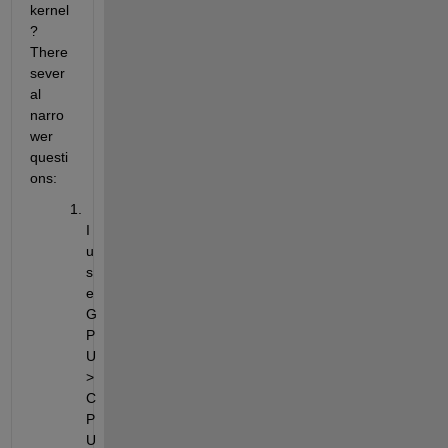
kernel
? 
There 
sever
al 
narro
wer 
questi
ons:
I 
u
s
e 
G
P
U 
> 
C
P
U 