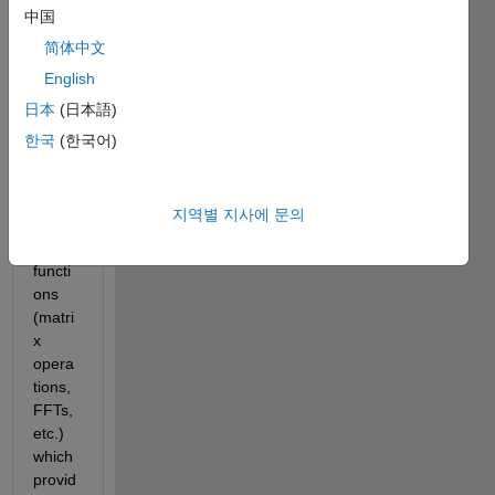
ntly 
中国
take 
简体中文
advan
English
tage 
of a 
日本
(日本語)
lot of 
한국
(한국어)
Matla
b's 
GPU 
지역별 지사에 문의
enabl
ed 
functi
ons 
(matri
x 
opera
tions, 
FFTs, 
etc.) 
which 
provid