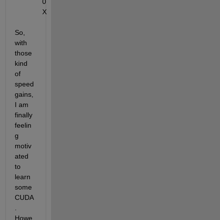
0
X
So, 
with 
those 
kind 
of 
speed 
gains, 
I am 
finally 
feelin
g 
motiv
ated 
to 
learn 
some 
CUDA
. 
Howe