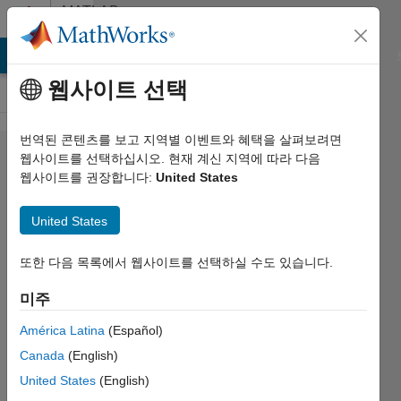
콘텐츠로 바로 가기
MATLAB
Answers
MATLAB Answers
File Exchange
Cody
AI Chat Playground
웹사이트 선택
번역된 콘텐츠를 보고 지역별 이벤트와 혜택을 살펴보려면
Advice
웹사이트를 선택하십시오. 현재 계신 지역에 따라 다음
웹사이트를 권장합니다:
United States
on
when
United States
to start
writing
또한 다음 목록에서 웹사이트를 선택하실 수도 있습니다.
custom
미주
CUDA
América Latina
(Español)
Canada
(English)
D.
United States
(English)
Plotnick