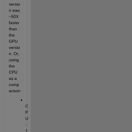
versio
n was 
~50X 
faster 
than 
the 
GPU 
versio
n. Or, 
using 
the 
CPU 
as a 
comp
arison
C
P
U 
- 
1