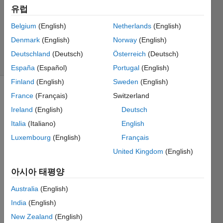
Mercuro
유럽
2017 9월
Belgium
(English)
Netherlands
(English)
18
0 답변
Denmark
(English)
Norway
(English)
조회 수: 4
Deutschland
(Deutsch)
Österreich
(Deutsch)
(30일)
España
(Español)
Portugal
(English)
Finland
(English)
Sweden
(English)
France
(Français)
Switzerland
Ireland
(English)
Deutsch
Italia
(Italiano)
English
Luxembourg
(English)
Français
Hi. 
United Kingdom
(English)
I'm a 
Teach
아시아 태평양
er of 
Mech
Australia
(English)
anics 
India
(English)
in an 
New Zealand
(English)
Italian 