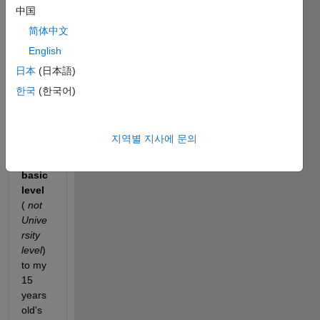
Techi
中国
nical 
简体中文
High 
English
Scho
ol. I'd 
日本
(日本語)
like to 
한국
(한국어)
teach 
Kyne
matic 
지역별 지사에 문의
at a
very 
basic 
level
(
not 
Unive
rsity 
level
) 
to my 
15 
years 
old's 