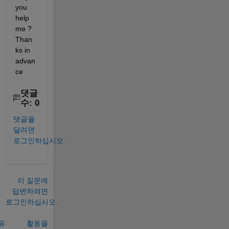
you 
help 
me ? 
Than
ks in 
advan
ce
댓글
수: 0
댓글을
달려면
로그인하십시오.
이 질문에
답변하려면
로그인하십시오.
유
활동을