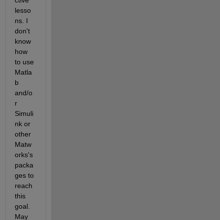
ctive 
lesso
ns. I 
don't 
know 
how 
to use 
Matla
b 
and/o
r 
Simuli
nk or 
other 
Matw
orks's 
packa
ges to 
reach 
this 
goal. 
May 