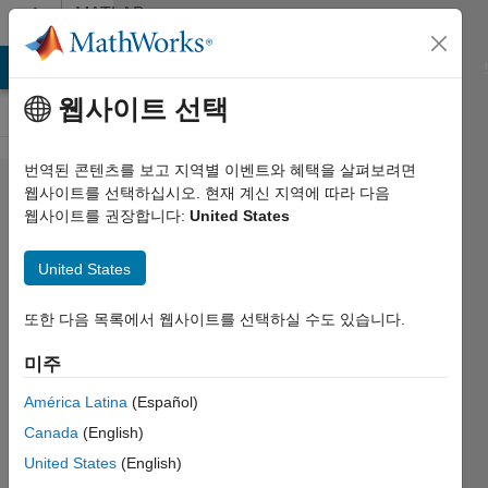
콘텐츠로 바로 가기
MATLAB
Answers
MATLAB Answers
File Exchange
Cody
AI Chat Playground
웹사이트 선택
번역된 콘텐츠를 보고 지역별 이벤트와 혜택을 살펴보려면
Best
웹사이트를 선택하십시오. 현재 계신 지역에 따라 다음
웹사이트를 권장합니다:
United States
solution to
teach
United States
kinematics
and in an
또한 다음 목록에서 웹사이트를 선택하실 수도 있습니다.
Italian
미주
High
América Latina
(Español)
School
Canada
(English)
United States
(English)
Cosimo