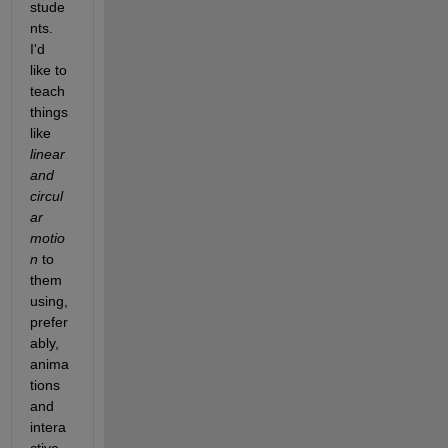
stude
nts. 
I'd 
like to 
teach 
things 
like 
linear 
and 
circul
ar 
motio
n
 to 
them 
using, 
prefer
ably, 
anima
tions 
and 
intera