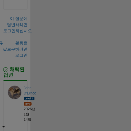
이 질문에
답변하려면
로그인하십시오.
유
활동을
팔로우하려면
로그인
채택된
답변
John
D'Errico
2026년
1월
14일