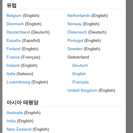
유럽
Chino
2026 1월
Belgium
(English)
Netherlands
(English)
14
Denmark
(English)
Norway
(English)
1 답변
Deutschland
(Deutsch)
Österreich
(Deutsch)
답변
채택됨
España
(Español)
Portugal
(English)
업데이트
Finland
(English)
Sweden
(English)
시간: 2026
France
(Français)
Switzerland
1월 21
Ireland
(English)
Deutsch
조회 수:
24 (30일)
Italia
(Italiano)
English
Luxembourg
(English)
Français
United Kingdom
(English)
아시아 태평양
Australia
(English)
India
(English)
Hello. 
New Zealand
(English)
I'd 