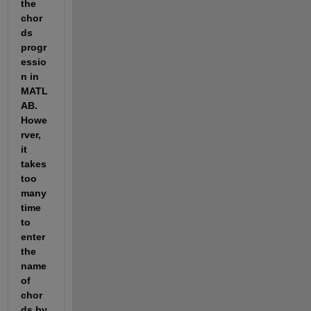
the 
chor
ds 
progr
essio
n in 
MATL
AB. 
Howe
rver, 
it 
takes 
too 
many 
time 
to 
enter 
the 
name 
of 
chor
ds by 