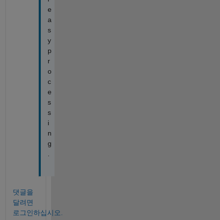
e
a
s
y
p
r
o
c
e
s
s
i
n
g
.
댓글을
달려면
로그인하십시오.