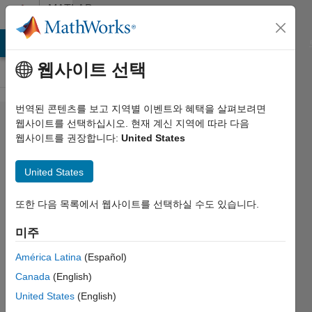
콘텐츠로 바로 가기
MATLAB
Answers
MATLAB Answers
File Exchange
Cody
AI Chat Playground
웹사이트 선택
번역된 콘텐츠를 보고 지역별 이벤트와 혜택을 살펴보려면
An easy
웹사이트를 선택하십시오. 현재 계신 지역에 따라 다음
웹사이트를 권장합니다:
United States
way to
input
United States
song
chords
또한 다음 목록에서 웹사이트를 선택하실 수도 있습니다.
into a
미주
structure
América Latina
(Español)
of
Canada
(English)
MATLAB
United States
(English)