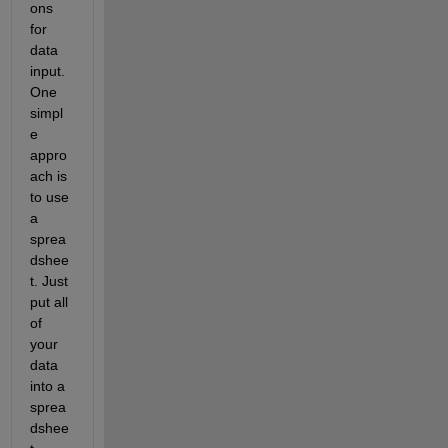
ons 
for 
data 
input. 
One 
simpl
e 
appro
ach is 
to use 
a 
sprea
dshee
t. Just 
put all 
of 
your 
data 
into a 
sprea
dshee