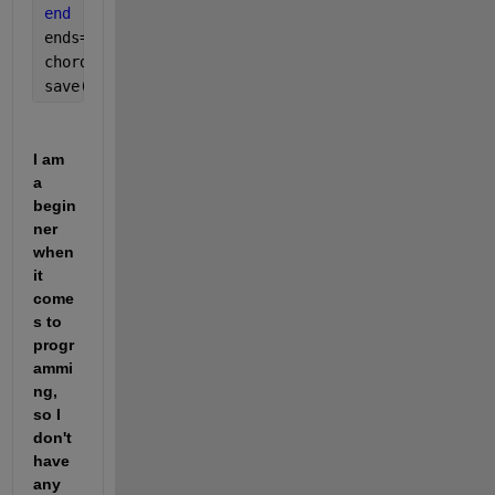
end
ends=input(
'End beat: '
);
chords(N).end_sec=(60/BPM)*4*ends;
save(
"chords_yoruni.mat"
,
"chords"
);
I am 
a 
begin
ner 
when 
it 
come
s to 
progr
ammi
ng, 
so I 
don't 
have 
any 