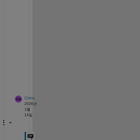
d
-
e
x
p
o
r
t
.
h
t
m
l
Chino
2026년
1월
14일
T