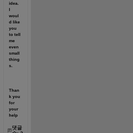
idea.  
I 
woul
d like 
you 
to tell 
me 
even 
small 
thing
s.
Than
k you 
for 
your 
help
댓글