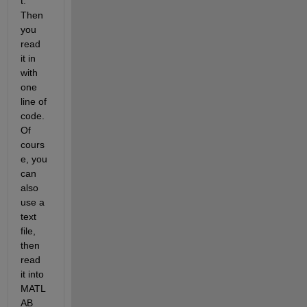
t. 
Then 
you 
read 
it in 
with 
one 
line of 
code. 
Of 
cours
e, you 
can 
also 
use a 
text 
file, 
then 
read 
it into 
MATL
AB 