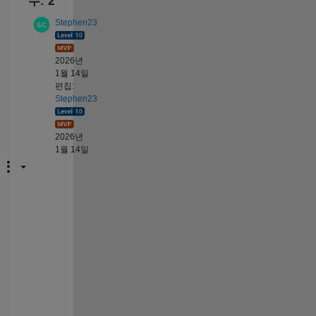
수: 2
Stephen23
2026년
1월 14일
편집:
Stephen23
2026년
1월 14일
I
N
P
U
T
(
) 
i