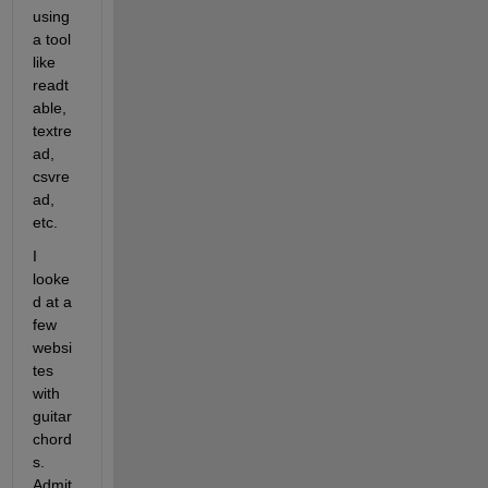
using 
a tool 
like 
readt
able, 
textre
ad, 
csvre
ad, 
etc.
I 
looke
d at a 
few 
websi
tes 
with 
guitar 
chord
s. 
Admit