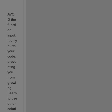
AVOI
D the 
functi
on 
input. 
It only 
hurts 
your 
code, 
preve
nting 
you 
from 
growi
ng. 
Learn 
to use 
other 
soluti