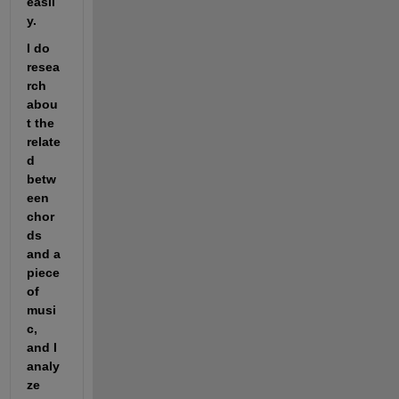
easil
y.
I do 
resea
rch 
abou
t the 
relate
d 
betw
een 
chor
ds 
and a 
piece 
of 
musi
c, 
and I 
analy
ze 