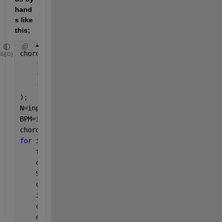
hand
s like 
this;
chords = struct( 
...
테마
'name'
,      {}, 
...
   % name of chords（ex: '
'start_sec'
,       {}, 
...
   %  start time[s]
'end_sec'
,   {}  
...
   % end time[s]
);
N=input(
'the number of chords: '
);
BPM=input(
'BPM: '
);
chords(1).start_sec=0;
for 
i=1:N
    fprintf(
'\n===== Chord %d =====\n'
, i);
    chords(i).name=input(
'Name: '
); 
%''
    Start=input(
'Start beat: '
);
    chords(i).start_sec=(60/BPM)*4*(Start-1);
if 
i >= 2
    chords(i-1).end_sec=(60/BPM)*4*(Start-1);
end