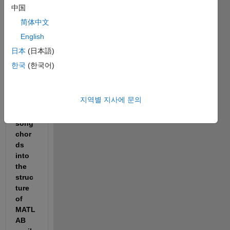
like 
中国
to 
简体中文
know 
English
the 
way 
日本
(日本語)
to 
한국
(한국어)
enter 
the 
name 
지역별 지사에 문의
of 
the 
song 
chor
ds 
into 
the 
struc
ture 
of 
MATL
AB 