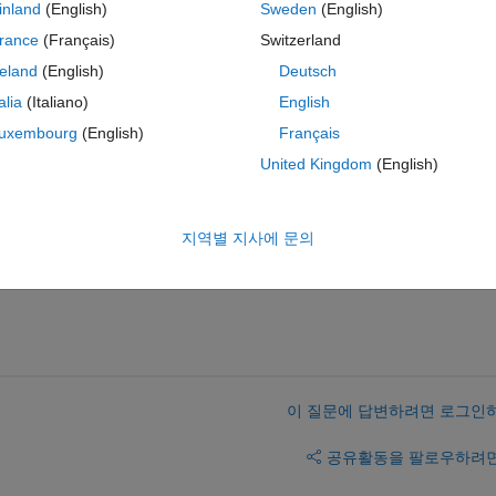
inland
(English)
Sweden
(English)
fferent targets and focussing on smaller targets as the launchpadXL 
rance
(Français)
Switzerland
und focus on the use of a speedgoat target machine. So, my question
reland
(English)
Deutsch
esigner that uses a target other than a speedgoat? 
talia
(Italiano)
English
uxembourg
(English)
Français
9D?
United Kingdom
(English)
.
지역별 지사에 문의
이 질문에 답변하려면 로그인
공유
활동을 팔로우하려