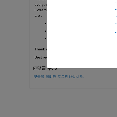
F
everything working right. This year I'm tackling di
F
F28379D. The documentation and examples I've fo
are :
I
Is it possible to create and app in App D
I
If so, how?
L
Is it applicable to a launchpadXL F2837
Thank you for taking the time of reading my issue
Best regards,
댓글 수: 0
댓글을 달려면 로그인하십시오.