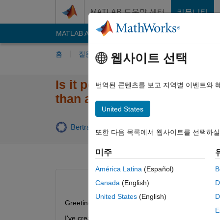
콘텐츠로 바로 가기
MATLAB 도움말 센터
커뮤니티
MATLAB Answers
File Exchange
Cody
AI C
홈
질문하기
답변하기
찾아보기
MA
웹사이트 선택
Is it possible to create an a
번역된 콘텐츠를 보고 지역별 이벤트와 
than a speedgoat target co
United States
Bertrand NOGAREDE
2026 1월 12
1 답변
또한 다음 목록에서 웹사이트를 선택하실
미주
América Latina
(Español)
B
Canada
(English)
D
United States
(English)
D
Greetings,
E
I've created an app in App Designer to pilot a te