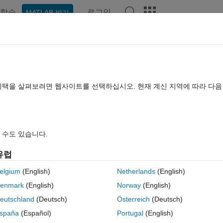
학습
로그인
MATLAB 받기
hat Playground
토론
콘테스트
블로그
게시물
더 보기
TLAB FAQ
더 보기
pp in App Designer to pilot a target oth
혜택을 살펴보려면 웹사이트를 선택하십시오. 현재 계신 지역에 따라 다
mputer?
업데이트 시간: 2026 1월 12
조회 수: 5 (30일)
 수도 있습니다.
유럽
elgium
(English)
Netherlands
(English)
enmark
(English)
Norway
(English)
0 개 추천
eutschland
(Deutsch)
Österreich
(Deutsch)
spaña
(Español)
Portugal
(English)
st bench through a speedgoat target computer. I've managed to have 