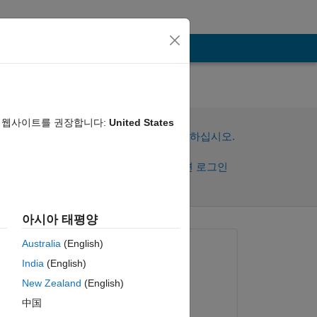
er
음 웹사이트를 권장합니다:
United States
이 질문에 답변하려면 로그인하십시오.
공유
활동을 팔로우하려면 로그인
아시아 태평양
Australia
(English)
질문:
India
(English)
Bertrand NOGAREDE
New Zealand
(English)
2026년 1월 12일
中国
이동: