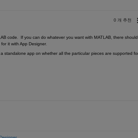
0 개 추천
LAB code.  If you can do whatever you want with MATLAB, there should 
or it with App Designer.
te a standalone app on whether all the particular pieces are supported for
Designer