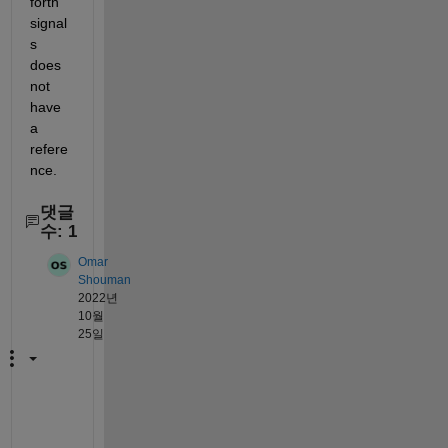
forth 
signal
s 
does 
not 
have 
a 
refere
nce.
댓글
수: 1
Omar
Shouman
2022년
10월
25일
H
e