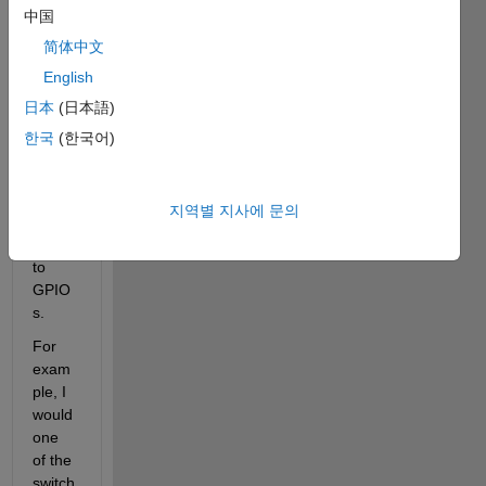
do 
中国
additi
简体中文
onal 
English
calcul
ations 
日本
(日本語)
befor
한국
(한국어)
e 
sendi
ng a 
지역별 지사에 문의
PWM 
signal 
to 
GPIO
s. 
For 
exam
ple, I 
would 
one 
of the 
switch