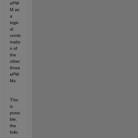
ePW
M
 as 
a 
logic
al 
comb
inatio
n of 
the 
other 
three 
ePW
Ms
.
This 
is 
possi
ble, 
the 
follo