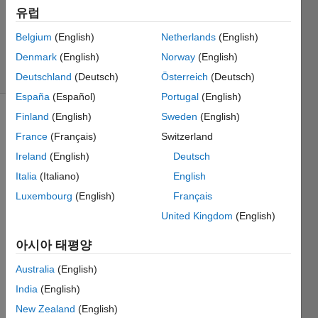
업데이트
유럽
시간: 2025
Belgium
(English)
Netherlands
(English)
4월 25
Denmark
(English)
Norway
(English)
조회 수:
24 (30일)
Deutschland
(Deutsch)
Österreich
(Deutsch)
España
(Español)
Portugal
(English)
Finland
(English)
Sweden
(English)
France
(Français)
Switzerland
Ireland
(English)
Deutsch
Italia
(Italiano)
English
Is it is 
Luxembourg
(English)
Français
possi
United Kingdom
(English)
ble to 
modif
아시아 태평양
y an 
ePW
Australia
(English)
M
India
(English)
outpu
New Zealand
(English)
t to 