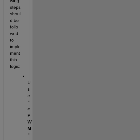
wing 
steps 
shoul
d be 
follo
wed 
to 
imple
ment 
this 
logic:
U
s
e 
“
e
P
W
M
”