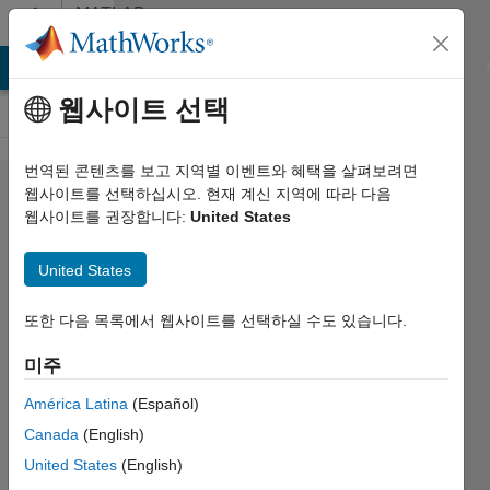
콘텐츠로 바로 가기
MATLAB
Answers
MATLAB Answers
File Exchange
Cody
AI Chat Playground
웹사이트 선택
번역된 콘텐츠를 보고 지역별 이벤트와 혜택을 살펴보려면
Modifying
웹사이트를 선택하십시오. 현재 계신 지역에 따라 다음
웹사이트를 권장합니다:
United States
TI C2000
ePWM
United States
block
output
또한 다음 목록에서 웹사이트를 선택하실 수도 있습니다.
미주
Mike
América Latina
(Español)
Buba
2022 9월
Canada
(English)
17
United States
(English)
1 답변