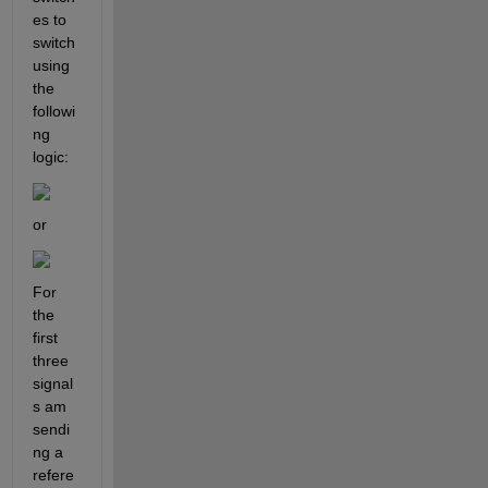
es to 
switch 
using 
the 
followi
ng 
logic:
or
For 
the 
first 
three 
signal
s am 
sendi
ng a 
refere