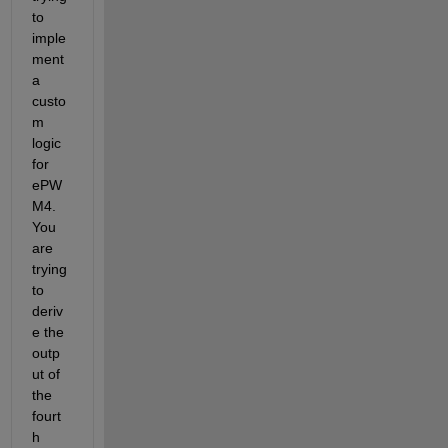
to 
imple
ment 
a 
custo
m 
logic 
for 
ePW
M4. 
You 
are 
trying 
to 
deriv
e the 
outp
ut of 
the 
fourt
h 