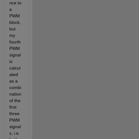
nce to 
a 
PWM 
block, 
but 
my 
fourth 
PWM 
signal 
is 
calcul
ated 
as a 
combi
nation 
of the 
first 
three 
PWM 
signal
s, i.e. 