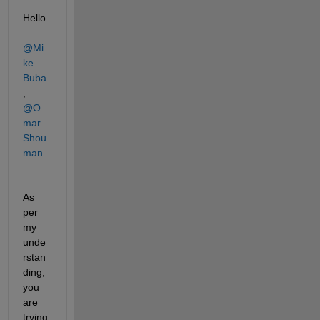
Hello 
@Mi
ke 
Buba
,
@O
mar 
Shou
man
As 
per 
my 
unde
rstan
ding, 
you 
are 
trying 