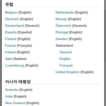
유럽
Belgium
(English)
Netherlands
(English)
신뢰 센터
등록 상표
개인정보 취급방침
불법 복제 방지
Denmark
(English)
Norway
(English)
애플리케이션 상태
문의하기
Deutschland
(Deutsch)
Österreich
(Deutsch)
© 1994-2026 The MathWorks, Inc.
España
(Español)
Portugal
(English)
Finland
(English)
Sweden
(English)
웹사이트 
France
(Français)
Switzerland
한국
Ireland
(English)
Deutsch
Italia
(Italiano)
English
Luxembourg
(English)
Français
United Kingdom
(English)
아시아 태평양
Australia
(English)
India
(English)
New Zealand
(English)